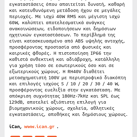
εγκαταστάσεις όπου απαιτείται δυνατή, καθαρή
και κατευθυνόμενη μετάδοση ήχου σε μεγάλες
περιοχές. Με ισχύ 40W RMS και μέγιστη ισχύ
60W, καλύπτει αποτελεσματικά ανάγκες
ανακοινώσεων, ειδοποιήσεων και δημόσιων
ηχητικών εγκαταστάσεων. Το περίβλημά της
είναι κατασκευασμένο από ABS υψηλής αντοχής,
προσφέροντας προστασία από φυσικές και
καιρικές φθορές. Η πιστοποίηση IP66 την
καθιστά ανθεκτική και αδιάβροχη, κατάλληλη
για χρήση τόσο σε εσωτερικούς όσο και σε
εξωτερικούς χώρους. Η RH40V διαθέτει
μετασχηματιστή 100V με περιστροφικό διακόπτη
και επιλογές ισχύος 5 / 10 / 20 / 30 / 40 W,
προσφέροντας ευελιξία στην εγκατάσταση. Με
απόκριση συχνότητας 180Hz-7kHz και SPL έως
129dB, αποτελεί αξιόπιστη επιλογή για
βιομηχανικούς χώρους, σχολεία, αθλητικές
εγκαταστάσεις, αποθήκες και δημόσιους χώρους.
iCan,
www.ican.gr
.