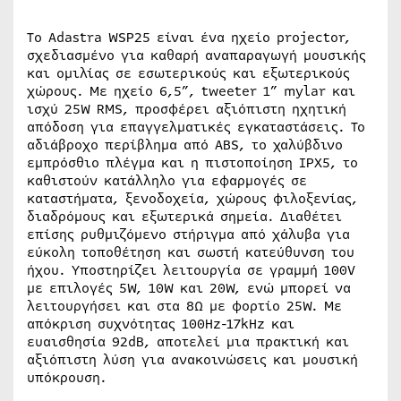
To Adastra WSP25 είναι ένα ηχείο projector,
σχεδιασμένο για καθαρή αναπαραγωγή μουσικής
και ομιλίας σε εσωτερικούς και εξωτερικούς
χώρους. Με ηχείο 6,5”, tweeter 1” mylar και
ισχύ 25W RMS, προσφέρει αξιόπιστη ηχητική
απόδοση για επαγγελματικές εγκαταστάσεις. Το
αδιάβροχο περίβλημα από ABS, το χαλύβδινο
εμπρόσθιο πλέγμα και η πιστοποίηση IPX5, το
καθιστούν κατάλληλο για εφαρμογές σε
καταστήματα, ξενοδοχεία, χώρους φιλοξενίας,
διαδρόμους και εξωτερικά σημεία. Διαθέτει
επίσης ρυθμιζόμενο στήριγμα από χάλυβα για
εύκολη τοποθέτηση και σωστή κατεύθυνση του
ήχου. Υποστηρίζει λειτουργία σε γραμμή 100V
με επιλογές 5W, 10W και 20W, ενώ μπορεί να
λειτουργήσει και στα 8Ω με φορτίο 25W. Με
απόκριση συχνότητας 100Hz-17kHz και
ευαισθησία 92dB, αποτελεί μια πρακτική και
αξιόπιστη λύση για ανακοινώσεις και μουσική
υπόκρουση.