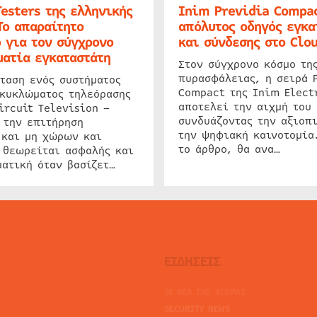
Testers της ελληνικής
Inim Previdia Compac
Το απαραίτητο
απόλυτος οδηγός εγκα
 για τον σύγχρονο
και σύνδεσης στο Clo
ατία εγκαταστάτη
Στον σύγχρονο κόσμο τη
πυρασφάλειας, η σειρά 
ταση ενός συστήματος
Compact της Inim Elect
 κυκλώματος τηλεόρασης
αποτελεί την αιχμή του 
ircuit Television –
συνδυάζοντας την αξιοπι
 την επιτήρηση
την ψηφιακή καινοτομία
 και μη χώρων και
το άρθρο, θα ανα…
 θεωρείται ασφαλής και
ατική όταν βασίζετ…
ΕΙΔΗΣΕΙΣ
ΤΑ ΝΕΑ ΤΗΣ ΑΓΟΡΑΣ
SECURITY NEWS