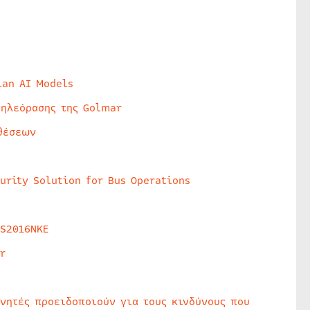
lan AI Models
τηλεόρασης της Golmar
θέσεων
urity Solution for Bus Operations
HS2016NKE
r
υνητές προειδοποιούν για τους κινδύνους που