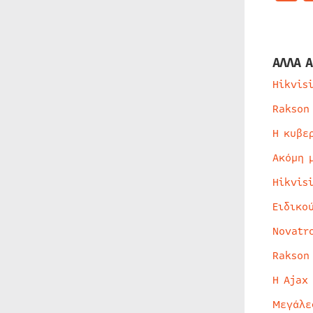
ΑΛΛΑ Α
Hikvis
Rakson
Η κυβε
Ακόμη 
Hikvis
Ειδικο
Novatr
Rakson
Η Ajax
Μεγάλε