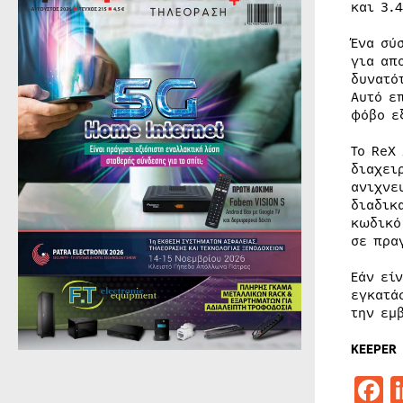
και 3.
Ένα σύ
για απ
δυνατό
Αυτό ε
φόβο ε
Το ReX
διαχει
ανιχνε
διαδικ
κωδικό
σε πρα
Εάν εί
εγκατά
την εμ
KEEPER 
F