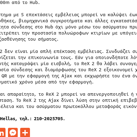
400m από το Hub.
στημα με 5 επεκτάσεις εμβέλειας μπορεί να καλύψει έω
οθήκες, βιομηχανικά συγκροτήματα και άλλες εγκαταστάσ
τητα σύνδεσης στο Hub όχι μόνο μέσω του ασύρματου πρ
πιτρέπει την προστασία πολυώροφων κτιρίων με υπόγει
ξασθένησης του σήματος.
 2 δεν είναι μία απλή επέκταση εμβέλειας. Συνδυάζει σ
ρίζεται την επικοινωνία τους. Εάν για οποιονδήποτε λό
υτής καταγράψει μία εισβολή, το ReX 2 θα λάβει συναγε
ασία σύνδεσης και διαμόρφωσης του ReX 2 εξοικονομεί 
 QR με την εφαρμογή της Ajax και εκχωρήστε του ένα ό
γματικό χρόνο μέσα από την εφαρμογή.
ναι απαραίτητο, το ReX 2 μπορεί να απενεργοποιηθεί ή 
σταση. Το ReX 2 της Ajax δίνει λύση στην οπτική επιβε
βέλεια και του ασύρματου πρωτοκόλλου μεταφοράς εικόν
Hellas, τηλ.: 210-2025705.
acebook
LinkedIn
Messenger
Μοιραστείτε