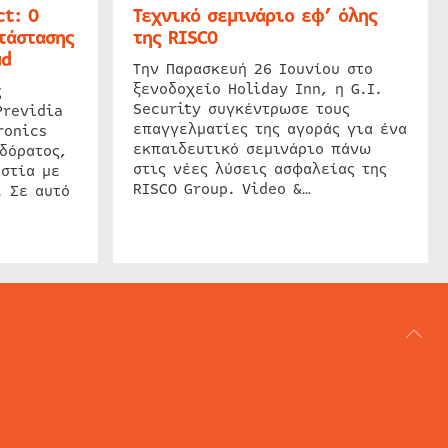
t: Ο
Τεχνικό σεμινάριο εφ’ όλης
τάστασης
της RISCO
ud
Την Παρασκευή 26 Ιουνίου στο
ξενοδοχείο Holiday Inn, η G.I.
ς
Security συγκέντρωσε τους
Previdia
επαγγελματίες της αγοράς για ένα
ronics
εκπαιδευτικό σεμινάριο πάνω
δόρατος,
στις νέες λύσεις ασφαλείας της
στία με
RISCO Group. Video &…
. Σε αυτό
ΑΡΘΟΓΡΑΦΙΑ
REVIEWS
ACCESS CONTROL