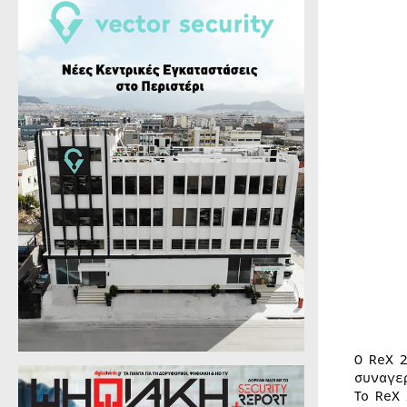
O ReX 
συναγε
Το ReX