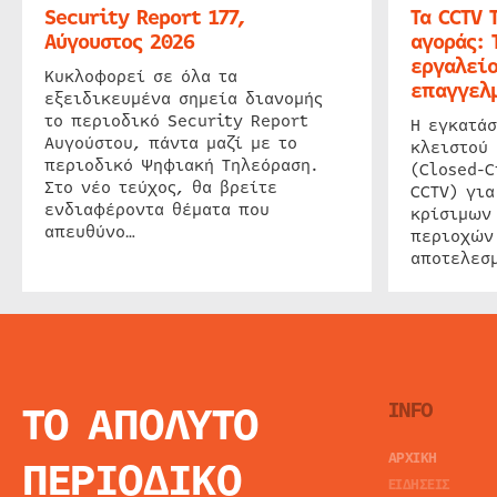
Security Report 177,
Τα CCTV 
Αύγουστος 2026
αγοράς: 
εργαλείο
Κυκλοφορεί σε όλα τα
επαγγελμ
εξειδικευμένα σημεία διανομής
το περιοδικό Security Report
Η εγκατάσ
Αυγούστου, πάντα μαζί με το
κλειστού
περιοδικό Ψηφιακή Τηλεόραση.
(Closed-C
Στο νέο τεύχος, θα βρείτε
CCTV) για
ενδιαφέροντα θέματα που
κρίσιμων
απευθύνο…
περιοχών
αποτελεσμ
ΤΟ ΑΠΟΛΥΤΟ
INFO
ΑΡΧΙΚΗ
ΠΕΡΙΟΔΙΚΟ
ΕΙΔΗΣΕΙΣ