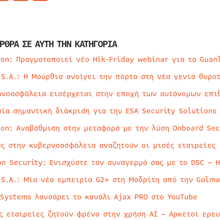
ΡΘΡΑ ΣΕ ΑΥΤΗ ΤΗΝ ΚΑΤΗΓΟΡΙΑ
ion: Πραγματοποιεί νέο Hik-Friday webinar για τα Guan
 S.A.: Η Μούρθια ανοίγει την πόρτα στη νέα γενιά θυρο
ρνοασφάλεια εισέρχεται στην εποχή των αυτόνομων επι
μία σημαντική διάκριση για την ESA Security Solutions
ion: Αναβάθμιση στην μεταφορά με την λύση Onboard Sec
ύς στην κυβερνοασφάλεια αναζητούν οι μισές εταιρείες
on Security: Ενισχύστε τον συναγερμό σας με το DSC – 
 S.A.: Μία νέα εμπειρία G2+ στη Μαδρίτη από την Golma
 Systems λανσάρει το κανάλι Ajax PRO στο YouTube
ς εταιρείες ζητούν φρένο στην χρήση AI – Αρκετοί ερε