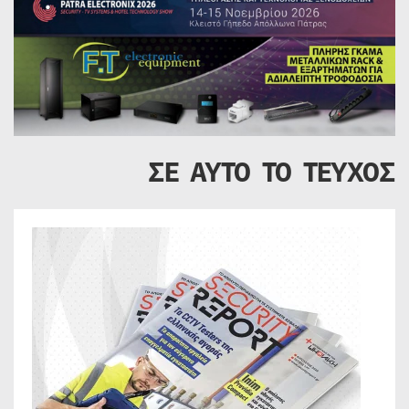
ΣΕ ΑΥΤΟ ΤΟ ΤΕΥΧΟΣ