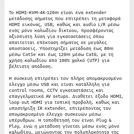
Το HDMI-KVM-4K-120m είναι ένα extender
μετάδοσης σήματος που επιτρέπει τη μεταφορά
HDMI εικόνας, USB, καθώς και audio L/R μέσω
ενός μόνο καλωδίου δικτύου, προσφέροντας
αξιόπιστη λύση για εγκαταστάσεις όπου
απαιτείται επέκταση σήματος σε μεγάλες
αποστάσεις. Υποστηρίζει μετάδοση έως 80m
μέσω Cat5e και έως 120m μέσω Cat6, με τη
χρήση καλωδίου από 100% χαλκό (UTP) για
βέλτιστη απόδοση.
Η συσκευή επιτρέπει τον πλήρη απομακρυσμένο
έλεγχο μέσω USB και είναι κατάλληλη για
control rooms, CCTV εγκαταστάσεις και
επαγγελματικά AV setups. Διαθέτει έξοδο HDMI,
loop out HDMI για τοπική προβολή, καθώς και
υποστήριξη IR extender, επιτρέποντας τον
απομακρυσμένο έλεγχο συσκευών μέσω
υπέρυθρων. Η τοποθέτησή του είναι Plug &
Play, ενώ η μετάδοση γίνεται μέσω ενός μόνο
καλωδίου, μειώνοντας την πολυπλοκότητα της