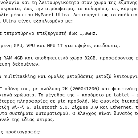
χνολογία και τη λειτουργικότητα στον χώρο της έξυπνης
μοκρασία, έως την ατμόσφαιρα, τα πολυμέσα, τις κάμερε
ολία μέσω του HyPanel Ultra. Λειτουργεί ως το απόλυτο
l Ultra είναι εξοπλισμένο με:
it τετραπύρηνο επεξεργαστή έως 1,8GHz.
γμένη GPU, VPU και NPU 1T για υψηλές επιδόσεις.
η RAM 4GB και αποθηκευτικό χώρο 32GB, προσφέροντας 
ευση δεδομένων.
ο multitasking και ομαλές μεταβάσεις μεταξύ λειτουργ
6” οθόνη του, με ανάλυση 2K (2000×1200) και φωτεινότη
ντανά χρώματα. Το μέγεθός της – παρόμοιο με tablet – 
ότερες πληροφορίες σε μία προβολή. Με φυσικές διεπαφ
ριξη Wi-Fi 6, Bluetooth 5.0, ZigBee 3.0 και Ethernet,
ντα συστήματα αυτοματισμού. Ο έλεγχος είναι δυνατός τ
άνελ της ίδιας σειράς.
ές προδιαγραφές: