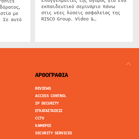
επαγγελματίες της αγοράς για ένα
ronics
εκπαιδευτικό σεμινάριο πάνω
δόρατος,
στις νέες λύσεις ασφαλείας της
στία με
RISCO Group. Video &…
. Σε αυτό
ΑΡΘΟΓΡΑΦΙΑ
REVIEWS
ACCESS CONTROL
IP SECURITY
ΕΓΚΑΤΑΣΤΑΣΕΙΣ
CCTV
ΚΑΜΕΡΕΣ
SECURITY SERVICES