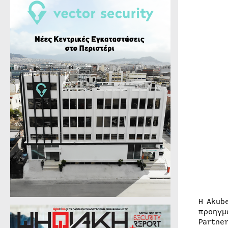
Η Akub
προηγμ
Partne