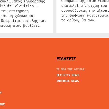
Compact της Inim Elect
 κυκλώματος τηλεόρασης
αποτελεί την αιχμή του 
ircuit Television –
συνδυάζοντας την αξιοπι
 την επιτήρηση
την ψηφιακή καινοτομία
 και μη χώρων και
το άρθρο, θα ανα…
 θεωρείται ασφαλής και
ατική όταν βασίζετ…
ΕΙΔΗΣΕΙΣ
ΤΑ ΝΕΑ ΤΗΣ ΑΓΟΡΑΣ
SECURITY NEWS
INTERSEC NEWS
N
ΜΗΣ