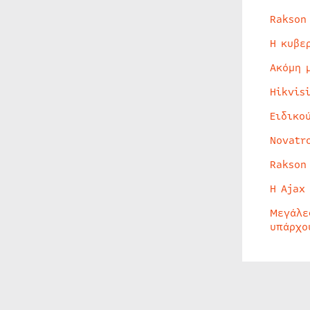
Rakson
Η κυβε
Ακόμη 
Hikvis
Ειδικο
Novatr
Rakson
Η Ajax
Μεγάλε
υπάρχο