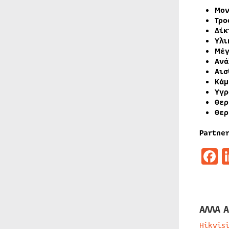
Μον
Τρο
Δίκ
Υλι
Μέγ
Ανά
Αισ
Κάμ
Υγρ
Θερ
Θερ
Partner
F
ΑΛΛΑ Α
Hikvis