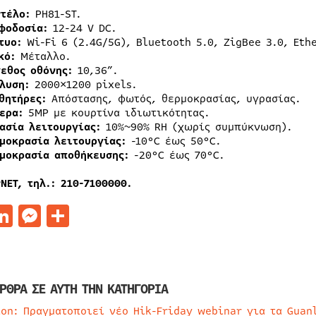
τέλο:
PH81-ST.
φοδοσία:
12-24 V DC.
τυο:
Wi-Fi 6 (2.4G/5G), Bluetooth 5.0, ZigBee 3.0, Eth
κό:
Μέταλλο.
εθος οθόνης:
10,36”.
λυση:
2000×1200 pixels.
θητήρες:
Απόστασης, φωτός, θερμοκρασίας, υγρασίας.
ερα:
5MP με κουρτίνα ιδιωτικότητας.
ασία λειτουργίας:
10%~90% RH (χωρίς συμπύκνωση).
μοκρασία λειτουργίας:
-10°C έως 50°C.
μοκρασία αποθήκευσης:
-20°C έως 70°C.
NET
, τηλ.: 210-7100000.
acebook
LinkedIn
Messenger
Μοιραστείτε
ΡΘΡΑ ΣΕ ΑΥΤΗ ΤΗΝ ΚΑΤΗΓΟΡΙΑ
ion: Πραγματοποιεί νέο Hik-Friday webinar για τα Guan