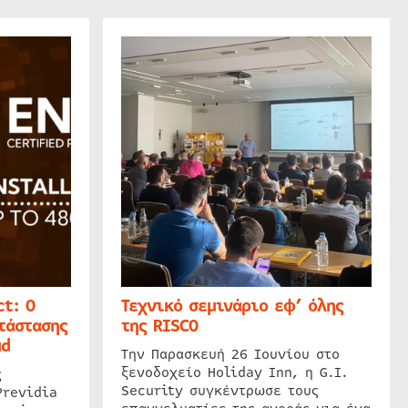
t: Ο
Τεχνικό σεμινάριο εφ’ όλης
τάστασης
της RISCO
ud
Την Παρασκευή 26 Ιουνίου στο
ξενοδοχείο Holiday Inn, η G.I.
ς
Security συγκέντρωσε τους
Previdia