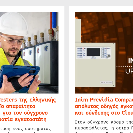
Testers της ελληνικής
Inim Previdia Compac
Το απαραίτητο
απόλυτος οδηγός εγκα
 για τον σύγχρονο
και σύνδεσης στο Clo
ατία εγκαταστάτη
Στον σύγχρονο κόσμο τη
πυρασφάλειας, η σειρά 
ταση ενός συστήματος