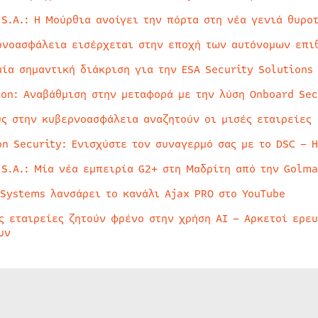
 S.A.: Η Μούρθια ανοίγει την πόρτα στη νέα γενιά θυρο
ρνοασφάλεια εισέρχεται στην εποχή των αυτόνομων επι
μία σημαντική διάκριση για την ESA Security Solutions
ion: Αναβάθμιση στην μεταφορά με την λύση Onboard Sec
ύς στην κυβερνοασφάλεια αναζητούν οι μισές εταιρείες
on Security: Ενισχύστε τον συναγερμό σας με το DSC – 
 S.A.: Μία νέα εμπειρία G2+ στη Μαδρίτη από την Golma
 Systems λανσάρει το κανάλι Ajax PRO στο YouTube
ς εταιρείες ζητούν φρένο στην χρήση AI – Αρκετοί ερε
υν