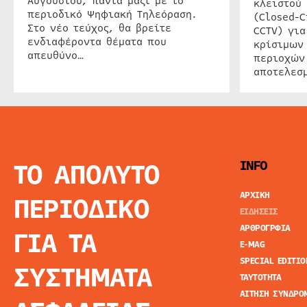
Αυγούστου, πάντα μαζί με το
κλειστού
περιοδικό Ψηφιακή Τηλεόραση.
(Closed-C
Στο νέο τεύχος, θα βρείτε
CCTV) για
ενδιαφέροντα θέματα που
κρίσιμων
απευθύνο…
περιοχών
αποτελεσμ
ΤΟ ΑΠΟΛΥΤΟ
INFO
ΑΡΧΙΚΗ
ΠΕΡΙΟΔΙΚΟ
ΕΙΔΗΣΕΙΣ
ΑΡΘΡΟΓΡΦΙΑ
ΓΙΑ ΤΑ
E-MAG
SPECIAL EDITIO
ΣΥΣΤΗΜΑΤΑ
ΤΑΥΤΟΤΗΤΑ
ΑΙΤΗΣΗ ΣΥΝΔΡΟ