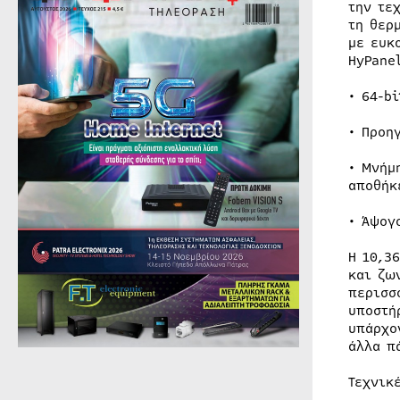
την τε
τη θερ
με ευκ
HyPane
• 64-b
• Προη
• Μνήμ
αποθήκ
• Άψογ
Η 10,3
και ζω
περισσ
υποστή
υπάρχο
άλλα π
Τεχνικ