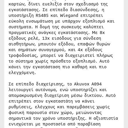
καρτών, δίνει ευελιξία στον σχεδιασμό της
εγκατάστασης. Σε επίπεδο διασύνδεσης, η
υποστήριξη RS485 και Wiegand επιτρέπει
εύκολη ενσωμάτωση με υπάρχον εξοπλισμό και
συστήματα. Η δομή της συσκευής καλύπτει
πραγματικές ανάγκες εγκατάστασης. Με 8x
εξόδους ρελέ, 13x εισόδους για σύνδεση
αισθητήρων, μπουτόν εξόδου, επαφών θυρών
και σημάτων συναγερμού, και 4x εξόδους
τροφοδοσίας, μπορεί να διαχειριστεί πλήρως
το σύστημα χωρίς πρόσθετο εξοπλισμό. Αυτό
κάνει την εγκατάσταση πιο καθαρή και πιο
ελεγχόμενη.
Σε επίπεδο διαχείρισης, το Akuvox A094
λειτουργεί αυτόνομα, ενώ υποστηρίζει και
απομακρυσμένη διαχείριση μέσω δικτύου. Αυτό
επιτρέπει στον εγκαταστάτη να κάνει
ρυθμίσεις, ελέγχους και παρεμβάσεις χωρίς
φυσική παρουσία στον χώρο, μειώνοντας
σημαντικά τον χρόνο υποστήριξης. Η αξιοπιστία
ενισχύεται με προστασία από παραβίαση