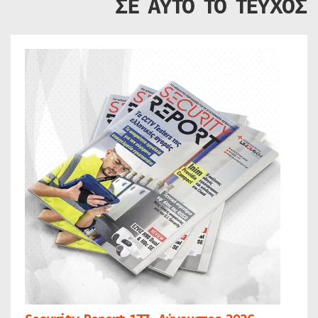
ΣΕ ΑΥΤΟ ΤΟ ΤΕΥΧΟΣ