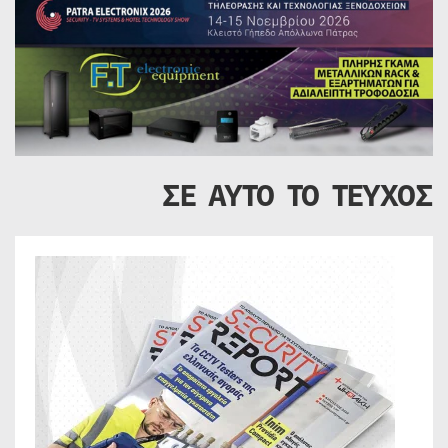
ΣΕ ΑΥΤΟ ΤΟ ΤΕΥΧΟΣ