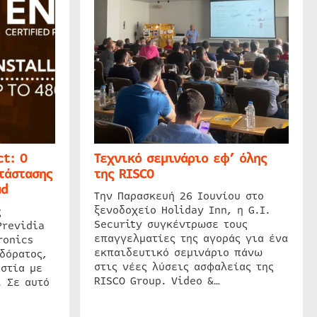
t: Ο
Τεχνικό σεμινάριο εφ’ όλης
τάστασης
της RISCO
ud
Την Παρασκευή 26 Ιουνίου στο
ξενοδοχείο Holiday Inn, η G.I.
ς
Security συγκέντρωσε τους
Previdia
επαγγελματίες της αγοράς για ένα
ronics
εκπαιδευτικό σεμινάριο πάνω
δόρατος,
στις νέες λύσεις ασφαλείας της
στία με
RISCO Group. Video &…
. Σε αυτό