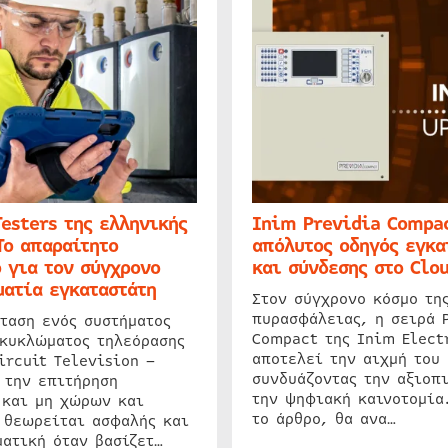
Testers της ελληνικής
Inim Previdia Compac
Το απαραίτητο
απόλυτος οδηγός εγκα
 για τον σύγχρονο
και σύνδεσης στο Clo
ατία εγκαταστάτη
Στον σύγχρονο κόσμο τη
πυρασφάλειας, η σειρά 
ταση ενός συστήματος
Compact της Inim Elect
 κυκλώματος τηλεόρασης
αποτελεί την αιχμή του 
ircuit Television –
συνδυάζοντας την αξιοπι
 την επιτήρηση
την ψηφιακή καινοτομία
 και μη χώρων και
το άρθρο, θα ανα…
 θεωρείται ασφαλής και
ατική όταν βασίζετ…