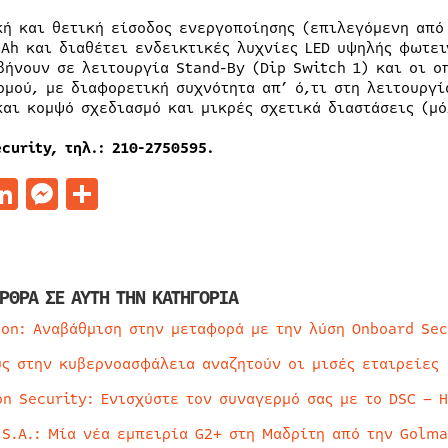
κή και θετική είσοδος ενεργοποίησης (επιλεγόμενη από
3Ah και διαθέτει ενδεικτικές λυχνίες LED υψηλής φωτει
βήνουν σε λειτουργία Stand-By (Dip Switch 1) και οι 
ρμού, με διαφορετική συχνότητα απ’ ό,τι στη λειτουργί
και κομψό σχεδιασμό και μικρές σχετικά διαστάσεις (μό
curity, τηλ.: 210-2750595.
acebook
LinkedIn
Messenger
Μοιραστείτε
ΡΘΡΑ ΣΕ ΑΥΤΗ ΤΗΝ ΚΑΤΗΓΟΡΙΑ
ion: Αναβάθμιση στην μεταφορά με την λύση Onboard Sec
ύς στην κυβερνοασφάλεια αναζητούν οι μισές εταιρείες
on Security: Ενισχύστε τον συναγερμό σας με το DSC – 
 S.A.: Μία νέα εμπειρία G2+ στη Μαδρίτη από την Golma