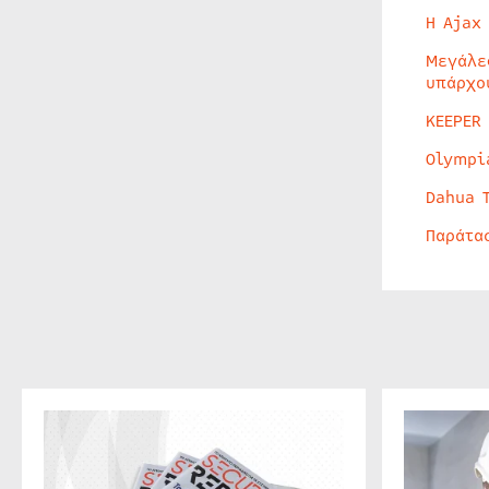
Η Ajax
Μεγάλε
υπάρχο
KEEPER
Olympi
Dahua 
Παράτα