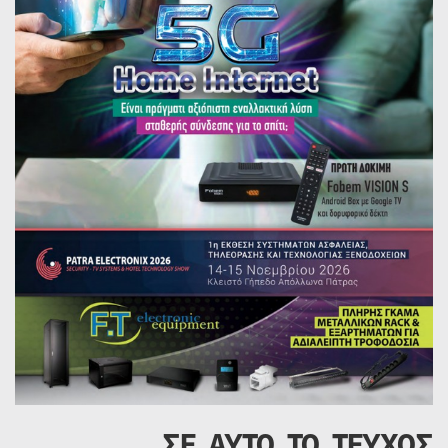
ΣΕ ΑΥΤΟ ΤΟ ΤΕΥΧΟΣ