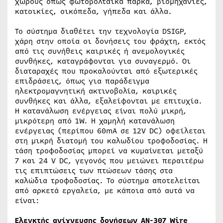
χώρους όπως φωτοβολταϊκά πάρκα, βιομηχανίες,
κατοικίες, οικόπεδα, γήπεδα και άλλα.
Το σύστημα διαθέτει την τεχνολογία DSIGP,
χάρη στην οποία οι δονήσεις του φράχτη, εκτός
από τις συνήθεις καιρικές ή ανεμολογικές
συνθήκες, καταγράφονται για συναγερμό. Οι
διαταραχές που προκαλούνται από εξωτερικές
επιδράσεις, όπως για παράδειγμα
ηλεκτρομαγνητική ακτινοβολία, καιρικές
συνθήκες και άλλα, εξαλείφονται με επιτυχία.
Η κατανάλωση ενέργειας είναι πολύ μικρή,
μικρότερη από 1W. Η χαμηλή κατανάλωση
ενέργειας (περίπου 60mA σε 12V DC) οφείλεται
στη μικρή διατομή του καλωδίου τροφοδοσίας. Η
τάση τροφοδοσίας μπορεί να κυμαίνεται μεταξύ
7 και 24 V DC, γεγονός που μειώνει περαιτέρω
τις επιπτώσεις των πτώσεων τάσης στα
καλώδια τροφοδοσίας. Το σύστημα αποτελείται
από αρκετά εργαλεία, με κάποια από αυτά να
είναι:
Ελεγκτής ανίχνευσης δονήσεων AN-307 Wire