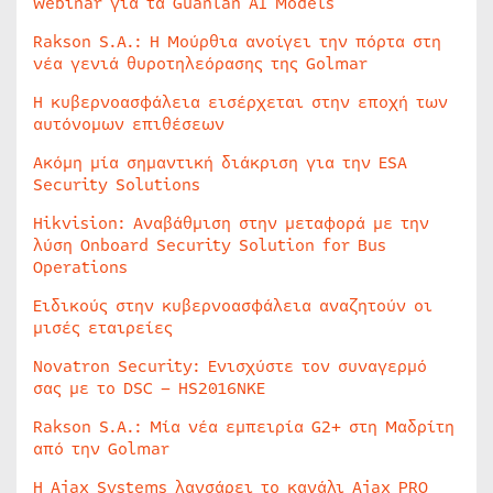
webinar για τα Guanlan AI Models
Rakson S.A.: Η Μούρθια ανοίγει την πόρτα στη
νέα γενιά θυροτηλεόρασης της Golmar
Η κυβερνοασφάλεια εισέρχεται στην εποχή των
αυτόνομων επιθέσεων
Ακόμη μία σημαντική διάκριση για την ESA
Security Solutions
Hikvision: Αναβάθμιση στην μεταφορά με την
λύση Onboard Security Solution for Bus
Operations
Ειδικούς στην κυβερνοασφάλεια αναζητούν οι
μισές εταιρείες
Novatron Security: Ενισχύστε τον συναγερμό
σας με το DSC – HS2016NKE
Rakson S.A.: Μία νέα εμπειρία G2+ στη Μαδρίτη
από την Golmar
Η Ajax Systems λανσάρει το κανάλι Ajax PRO