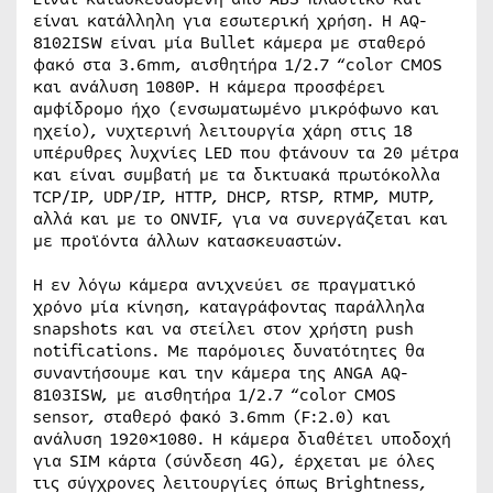
είναι κατάλληλη για εσωτερική χρήση. Η AQ-
8102ISW είναι μία Bullet κάμερα με σταθερό
φακό στα 3.6mm, αισθητήρα 1/2.7 “color CMOS
και ανάλυση 1080P. Η κάμερα προσφέρει
αμφίδρομο ήχο (ενσωματωμένο μικρόφωνο και
ηχείο), νυχτερινή λειτουργία χάρη στις 18
υπέρυθρες λυχνίες LED που φτάνουν τα 20 μέτρα
και είναι συμβατή με τα δικτυακά πρωτόκολλα
TCP/IP, UDP/IP, HTTP, DHCP, RTSP, RTMP, MUTP,
αλλά και με το ONVIF, για να συνεργάζεται και
με προϊόντα άλλων κατασκευαστών.
Η εν λόγω κάμερα ανιχνεύει σε πραγματικό
χρόνο μία κίνηση, καταγράφοντας παράλληλα
snapshots και να στείλει στον χρήστη push
notifications. Με παρόμοιες δυνατότητες θα
συναντήσουμε και την κάμερα της ANGA AQ-
8103ISW, με αισθητήρα 1/2.7 “color CMOS
sensor, σταθερό φακό 3.6mm (F:2.0) και
ανάλυση 1920×1080. Η κάμερα διαθέτει υποδοχή
για SIM κάρτα (σύνδεση 4G), έρχεται με όλες
τις σύγχρονες λειτουργίες όπως Brightness,