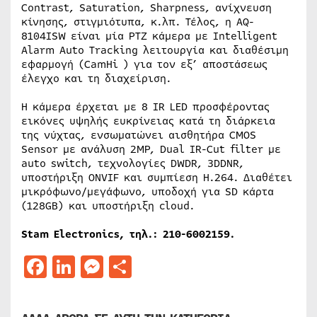
Contrast, Saturation, Sharpness, ανίχνευση
κίνησης, στιγμιότυπα, κ.λπ. Τέλος, η AQ-
8104ISW είναι μία PTZ κάμερα με Intelligent
Alarm Auto Tracking λειτουργία και διαθέσιμη
εφαρμογή (CamHi ) για τον εξ’ αποστάσεως
έλεγχο και τη διαχείριση.
Η κάμερα έρχεται με 8 IR LED προσφέροντας
εικόνες υψηλής ευκρίνειας κατά τη διάρκεια
της νύχτας, ενσωματώνει αισθητήρα CMOS
Sensor με ανάλυση 2MP, Dual IR-Cut filter με
auto switch, τεχνολογίες DWDR, 3DDNR,
υποστήριξη ONVIF και συμπίεση Η.264. Διαθέτει
μικρόφωνο/μεγάφωνο, υποδοχή για SD κάρτα
(128GB) και υποστήριξη cloud.
Stam Electronics, τηλ.: 210-6002159.
Facebook
LinkedIn
Messenger
Μοιραστείτε