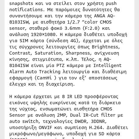
snapshots και να στείλει στον χρήστη push
notifications. Με παρόμοιες δυνατότητες θα
συναντήσουμε και την κάμερα της ANGA AQ-
8103ISW, με αισθητήρα 1/2.7 “color CMOS
sensor, σταθερό φακό 3.6mm (F:2.0) και
ανάλυση 1920×1080. Η κάμερα διαθέτει υποδοχή
για SIM κάρτα (σύνδεση 4G), έρχεται με όλες
τις σύγχρονες λειτουργίες όπως Brightness,
Contrast, Saturation, Sharpness, ανίχνευση
κίνησης, στιγμιότυπα, κ.λπ. Τέλος, η AQ-
8104ISW είναι μία PTZ κάμερα με Intelligent
Alarm Auto Tracking λειτουργία και διαθέσιμη
εφαρμογή (CamHi ) για τον εξ’ αποστάσεως
έλεγχο και τη διαχείριση.
Η κάμερα έρχεται με 8 IR LED προσφέροντας
εικόνες υψηλής ευκρίνειας κατά τη διάρκεια
της νύχτας, ενσωματώνει αισθητήρα CMOS
Sensor με ανάλυση 2MP, Dual IR-Cut filter με
auto switch, τεχνολογίες DWDR, 3DDNR,
υποστήριξη ONVIF και συμπίεση Η.264. Διαθέτει
μικρόφωνο/μεγάφωνο, υποδοχή για SD κάρτα