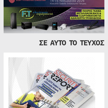
ΣΕ ΑΥΤΟ ΤΟ ΤΕΥΧΟΣ