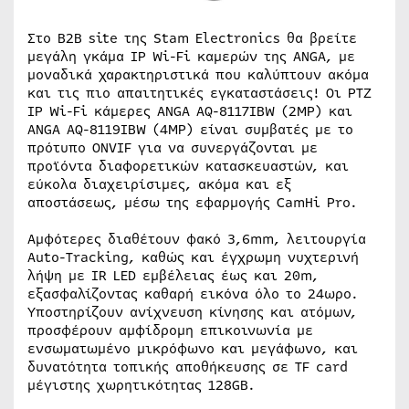
Στο B2B site της Stam Electronics θα βρείτε
μεγάλη γκάμα IP Wi-Fi καμερών της ANGA, με
μοναδικά χαρακτηριστικά που καλύπτουν ακόμα
και τις πιο απαιτητικές εγκαταστάσεις! Οι PTZ
IP Wi-Fi κάμερες ANGA AQ-8117IBW (2MP) και
ANGA AQ-8119IBW (4MP) είναι συμβατές με το
πρότυπο ONVIF για να συνεργάζονται με
προϊόντα διαφορετικών κατασκευαστών, και
εύκολα διαχειρίσιμες, ακόμα και εξ
αποστάσεως, μέσω της εφαρμογής CamHi Pro.
Αμφότερες διαθέτουν φακό 3,6mm, λειτουργία
Auto-Tracking, καθώς και έγχρωμη νυχτερινή
λήψη με IR LED εμβέλειας έως και 20m,
εξασφαλίζοντας καθαρή εικόνα όλο το 24ωρο.
Υποστηρίζουν ανίχνευση κίνησης και ατόμων,
προσφέρουν αμφίδρομη επικοινωνία με
ενσωματωμένο μικρόφωνο και μεγάφωνο, και
δυνατότητα τοπικής αποθήκευσης σε TF card
μέγιστης χωρητικότητας 128GB.