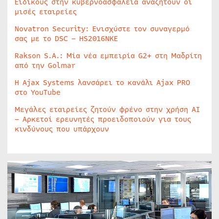
Ειδικούς στην κυβερνοασφάλεια αναζητούν οι
μισές εταιρείες
Novatron Security: Ενισχύστε τον συναγερμό
σας με το DSC – HS2016NKE
Rakson S.A.: Μία νέα εμπειρία G2+ στη Μαδρίτη
από την Golmar
Η Ajax Systems λανσάρει το κανάλι Ajax PRO
στο YouTube
Μεγάλες εταιρείες ζητούν φρένο στην χρήση AI
– Αρκετοί ερευνητές προειδοποιούν για τους
κινδύνους που υπάρχουν