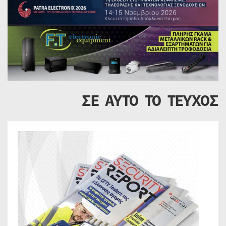
ΣΕ ΑΥΤΟ ΤΟ ΤΕΥΧΟΣ