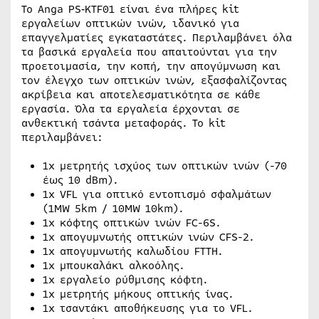
Το Anga PS‐KTF01 είναι ένα πλήρες kit
εργαλείων οπτικών ινών, ιδανικό για
επαγγελματίες εγκαταστάτες. Περιλαμβάνει όλα
τα βασικά εργαλεία που απαιτούνται για την
προετοιμασία, την κοπή, την απογύμνωση και
τον έλεγχο των οπτικών ινών, εξασφαλίζοντας
ακρίβεια και αποτελεσματικότητα σε κάθε
εργασία. Όλα τα εργαλεία έρχονται σε
ανθεκτική τσάντα μεταφοράς. Το kit
περιλαμβάνει:
1x μετρητής ισχύος των οπτικών ινών (-70
έως 10 dBm).
1x VFL για οπτικό εντοπισμό σφαλμάτων
(1MW 5km / 10MW 10km).
1x κόφτης οπτικών ινών FC-6S.
1x απογυμνωτής οπτικών ινών CFS-2.
1x απογυμνωτής καλωδίου FTTH.
1x μπουκαλάκι αλκοόλης.
1x εργαλείο ρύθμισης κόφτη.
1x μετρητής μήκους οπτικής ίνας.
1x τσαντάκι αποθήκευσης για το VFL.