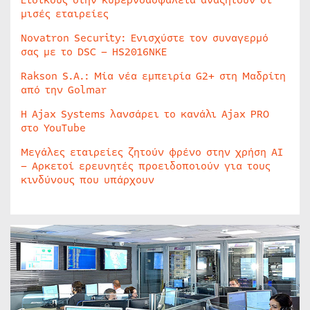
Ειδικούς στην κυβερνοασφάλεια αναζητούν οι
μισές εταιρείες
Novatron Security: Ενισχύστε τον συναγερμό
σας με το DSC – HS2016NKE
Rakson S.A.: Μία νέα εμπειρία G2+ στη Μαδρίτη
από την Golmar
Η Ajax Systems λανσάρει το κανάλι Ajax PRO
στο YouTube
Μεγάλες εταιρείες ζητούν φρένο στην χρήση AI
– Αρκετοί ερευνητές προειδοποιούν για τους
κινδύνους που υπάρχουν