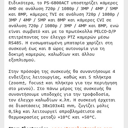
Ειδικότερα, το PS-6800ACT υποστηρίζει κάμερες
AHD σε ανάλυση 720p / 1080p / 3MP / 4MP / 5MP
και 8MP, κάμερες TVI σε ανάλυση 720p / 1080p /
3MP / 4MP / 5MP και 8MP και κάμερες CVI σε
ανάλυση 720p / 1080p / 3MP / 4MP και 8MP, ενώ
είναι συμβατό και με τα πρωτόκολλα PELCO-D/P
επιτρέποντας τον έλεγχο PTZ καμερών μέσω
RS485. Η ενσωματωμένη μπαταρία χαρίζει στη
συσκευή έως και 8 ώρες αυτονομία για τη
δοκιμή καμερών, καλωδίων και άλλου
εξοπλισμού.
Στην πρόσοψη της συσκευής θα συναντήσουμε 4
ενδείξεις λειτουργίας, καθώς και 5 πλήκτρα
(zoom±, focus± και πλήκτρο για την περιήγηση
στο μενού). Στο πάνω μέρος της συσκευής θα
συναντήσουμε υποδοχές για την τροφοδοσία,
τον έλεγχο καλωδίων κ.λπ. Η συσκευή έρχεται
σε διαστάσεις 38x103x41 mm, ζυγίζει μόλις
0,5kg και λειτουργεί απροβλημάτιστα σε
θερμοκρασίες μεταξύ +10°C και +50°C.