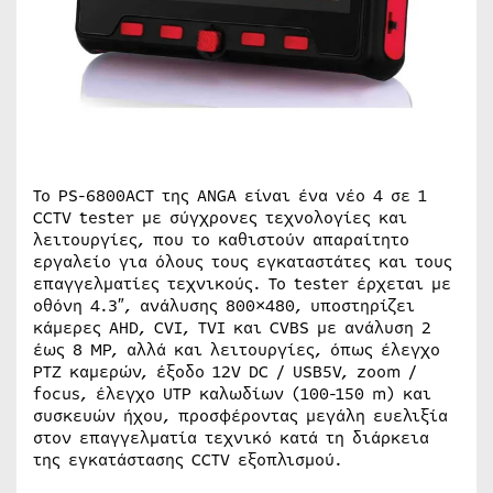
Το PS-6800ACT της ANGA είναι ένα νέο 4 σε 1
CCTV tester με σύγχρονες τεχνολογίες και
λειτουργίες, που το καθιστούν απαραίτητο
εργαλείο για όλους τους εγκαταστάτες και τους
επαγγελματίες τεχνικούς. Το tester έρχεται με
οθόνη 4.3″, ανάλυσης 800×480, υποστηρίζει
κάμερες AHD, CVI, TVI και CVBS με ανάλυση 2
έως 8 MP, αλλά και λειτουργίες, όπως έλεγχο
PTZ καμερών, έξοδο 12V DC / USB5V, zoom /
focus, έλεγχο UTP καλωδίων (100-150 m) και
συσκευών ήχου, προσφέροντας μεγάλη ευελιξία
στον επαγγελματία τεχνικό κατά τη διάρκεια
της εγκατάστασης CCTV εξοπλισμού.