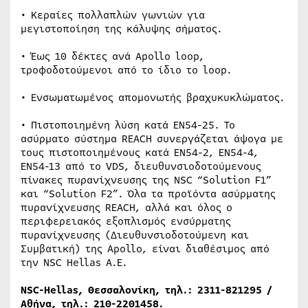
• Κεραίες πολλαπλών γωνιών για
μεγιστοποίηση της κάλυψης σήματος.
• Έως 10 δέκτες ανά Apollo loop,
τροφοδοτούμενοι από το ίδιο το loop.
• Ενσωματωμένος απομονωτής βραχυκυκλώματος.
• Πιστοποιημένη λύση κατά EN54-25. Το
ασύρματο σύστημα REACH συνεργάζεται άψογα με
τους πιστοποιημένους κατά ΕΝ54-2, ΕΝ54-4,
ΕΝ54-13 από το VDS, διευθυνσιοδοτούμενους
πίνακες πυρανίχνευσης της NSC “Solution F1”
και “Solution F2”. Όλα τα προϊόντα ασύρματης
πυρανίχνευσης REACH, αλλά και όλος ο
περιφερειακός εξοπλισμός ενσύρματης
πυρανίχνευσης (Διευθυνσιοδοτούμενη και
Συμβατική) της Apollo, είναι διαθέσιμος από
την NSC Hellas A.E.
NSC-Hellas, Θεσσαλονίκη, τηλ.: 2311-821295 /
Αθήνα, τηλ.: 210-2201458.