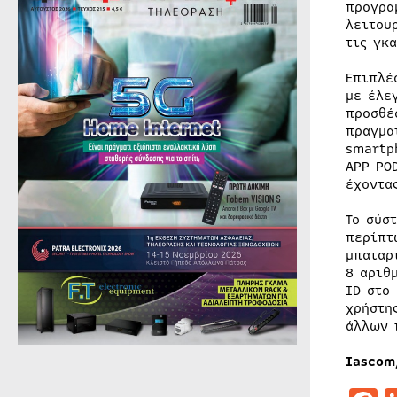
προγρα
λειτου
τις γκ
Επιπλέ
με έλε
προσθέ
πραγμα
smartp
APP PO
έχοντα
Το σύσ
περίπτ
μπαταρ
8 αριθ
ID στο
χρήστη
άλλων 
Iascom