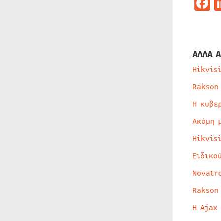
F
ΑΛΛΑ Α
Hikvis
Rakson
Η κυβε
Ακόμη 
Hikvis
Ειδικο
Novatr
Rakson
Η Ajax