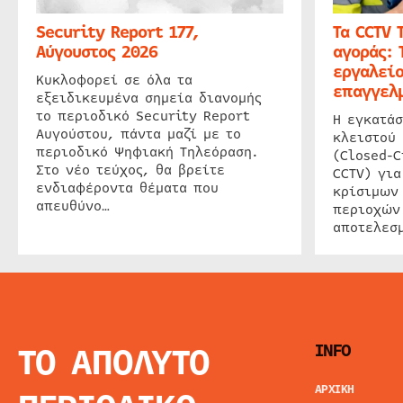
Security Report 177,
Τα CCTV 
Αύγουστος 2026
αγοράς: 
εργαλείο
Κυκλοφορεί σε όλα τα
επαγγελμ
εξειδικευμένα σημεία διανομής
το περιοδικό Security Report
Η εγκατάσ
Αυγούστου, πάντα μαζί με το
κλειστού
περιοδικό Ψηφιακή Τηλεόραση.
(Closed-C
Στο νέο τεύχος, θα βρείτε
CCTV) για
ενδιαφέροντα θέματα που
κρίσιμων
απευθύνο…
περιοχών
αποτελεσμ
ΤΟ ΑΠΟΛΥΤΟ
INFO
ΑΡΧΙΚΗ