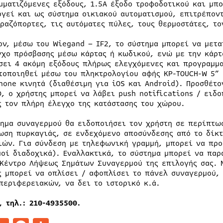
μματιζόμενες εξόδους, 1.5Α έξοδο τροφοδοτικού και μπ
ργεί και ως σύστημα οικιακού αυτοματισμού, επιτρέποντ
αραζόπορτες, τις αυτόματες πύλες, τους θερμοστάτες, τ
ον, μέσω του Wiegand – IF2, το σύστημα μπορεί να μετα
γχο πρόσβασης μέσω κάρτας ή κωδικού, ενώ με την κάρτ
σει 4 ακόμη εξόδους πλήρως ελεγχόμενες και προγραμμα
τοποιηθεί μέσω του πληκτρολογίου αφής KP-TOUCH-W 5” 
hone κινητά (διαθέσιμη για iOS και Android). Προσθέτο
D, ο χρήστης μπορεί να λάβει push notifications / ειδ
ς τον πλήρη έλεγχο της κατάστασης του χώρου.
τημα συναγερμού θα ειδοποιήσει τον χρήστη σε περίπτω
ωση πυρκαγιάς, σε ενδεχόμενο αποσύνδεσης από το δίκτ
ιών. Για σύνδεση με τηλεφωνική γραμμή, μπορεί να προσ
μοί διαδοχικά). Εναλλακτικά, το σύστημα μπορεί να πα
 Κέντρο Λήψεως Σημάτων Συναγερμού της επιλογής σας. 
ς μπορεί να οπλίσει / αφοπλίσει το πάνελ συναγερμού,
περιφερειακών, να δει το ιστορικό κ.ά.
, τηλ.: 210-4935500.