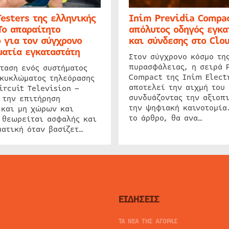
Testers της ελληνικής
Inim Previdia Compac
Το απαραίτητο
απόλυτος οδηγός εγκα
 για τον σύγχρονο
και σύνδεσης στο Clo
ατία εγκαταστάτη
Στον σύγχρονο κόσμο τη
πυρασφάλειας, η σειρά 
ταση ενός συστήματος
Compact της Inim Elect
 κυκλώματος τηλεόρασης
αποτελεί την αιχμή του 
ircuit Television –
συνδυάζοντας την αξιοπι
 την επιτήρηση
την ψηφιακή καινοτομία
 και μη χώρων και
το άρθρο, θα ανα…
 θεωρείται ασφαλής και
ατική όταν βασίζετ…
ΕΙΔΗΣΕΙΣ
ΤΑ ΝΕΑ ΤΗΣ ΑΓΟΡΑΣ