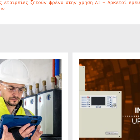
ς εταιρείες ζητούν φρένο στην χρήση AI – Αρκετοί ερε
υν