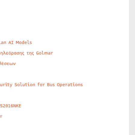
lan AI Models
τηλεόρασης της Golmar
θέσεων
urity Solution for Bus Operations
HS2016NKE
r