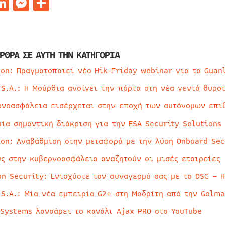
acebook
LinkedIn
Messenger
Μοιραστείτε
ΡΘΡΑ ΣΕ ΑΥΤΗ ΤΗΝ ΚΑΤΗΓΟΡΙΑ
ion: Πραγματοποιεί νέο Hik-Friday webinar για τα Guan
 S.A.: Η Μούρθια ανοίγει την πόρτα στη νέα γενιά θυρο
ρνοασφάλεια εισέρχεται στην εποχή των αυτόνομων επι
μία σημαντική διάκριση για την ESA Security Solutions
ion: Αναβάθμιση στην μεταφορά με την λύση Onboard Sec
ύς στην κυβερνοασφάλεια αναζητούν οι μισές εταιρείες
on Security: Ενισχύστε τον συναγερμό σας με το DSC – 
 S.A.: Μία νέα εμπειρία G2+ στη Μαδρίτη από την Golma
 Systems λανσάρει το κανάλι Ajax PRO στο YouTube