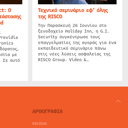
t: Ο
Τεχνικό σεμινάριο εφ’ όλης
τάστασης
της RISCO
ud
Την Παρασκευή 26 Ιουνίου στο
ξενοδοχείο Holiday Inn, η G.I.
ς
Security συγκέντρωσε τους
Previdia
επαγγελματίες της αγοράς για ένα
ronics
εκπαιδευτικό σεμινάριο πάνω
δόρατος,
στις νέες λύσεις ασφαλείας της
στία με
RISCO Group. Video &…
. Σε αυτό
ΑΡΘΟΓΡΑΦΙΑ
REVIEWS