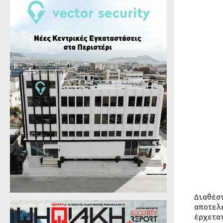
Διαθέσ
αποτελ
έρχετα