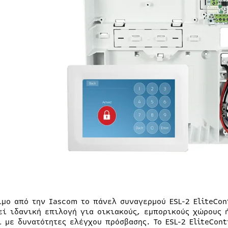
ιμο από την Iascom το πάνελ συναγερμού ESL-2 EliteCon
εί ιδανική επιλογή για οικιακούς, εμπορικούς χώρους 
ι με δυνατότητες ελέγχου πρόσβασης. Το ESL-2 EliteCon