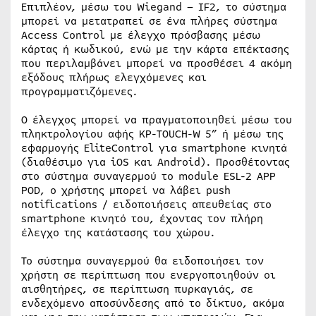
Επιπλέον, μέσω του Wiegand – IF2, το σύστημα
μπορεί να μετατραπεί σε ένα πλήρες σύστημα
Access Control με έλεγχο πρόσβασης μέσω
κάρτας ή κωδικού, ενώ με την κάρτα επέκτασης
που περιλαμβάνει μπορεί να προσθέσει 4 ακόμη
εξόδους πλήρως ελεγχόμενες και
προγραμματιζόμενες.
Ο έλεγχος μπορεί να πραγματοποιηθεί μέσω του
πληκτρολογίου αφής KP-TOUCH-W 5” ή μέσω της
εφαρμογής EliteControl για smartphone κινητά
(διαθέσιμο για iOS και Android). Προσθέτοντας
στο σύστημα συναγερμού το module ESL-2 APP
POD, ο χρήστης μπορεί να λάβει push
notifications / ειδοποιήσεις απευθείας στο
smartphone κινητό του, έχοντας τον πλήρη
έλεγχο της κατάστασης του χώρου.
Το σύστημα συναγερμού θα ειδοποιήσει τον
χρήστη σε περίπτωση που ενεργοποιηθούν οι
αισθητήρες, σε περίπτωση πυρκαγιάς, σε
ενδεχόμενο αποσύνδεσης από το δίκτυο, ακόμα