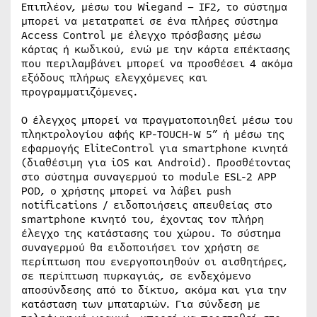
Επιπλέον, μέσω του Wiegand – IF2, το σύστημα
μπορεί να μετατραπεί σε ένα πλήρες σύστημα
Access Control με έλεγχο πρόσβασης μέσω
κάρτας ή κωδικού, ενώ με την κάρτα επέκτασης
που περιλαμβάνει μπορεί να προσθέσει 4 ακόμα
εξόδους πλήρως ελεγχόμενες και
προγραμματιζόμενες.
Ο έλεγχος μπορεί να πραγματοποιηθεί μέσω του
πληκτρολογίου αφής KP-TOUCH-W 5” ή μέσω της
εφαρμογής EliteControl για smartphone κινητά
(διαθέσιμη για iOS και Android). Προσθέτοντας
στο σύστημα συναγερμού το module ESL-2 APP
POD, ο χρήστης μπορεί να λάβει push
notifications / ειδοποιήσεις απευθείας στο
smartphone κινητό του, έχοντας τον πλήρη
έλεγχο της κατάστασης του χώρου. Το σύστημα
συναγερμού θα ειδοποιήσει τον χρήστη σε
περίπτωση που ενεργοποιηθούν οι αισθητήρες,
σε περίπτωση πυρκαγιάς, σε ενδεχόμενο
αποσύνδεσης από το δίκτυο, ακόμα και για την
κατάσταση των μπαταριών. Για σύνδεση με