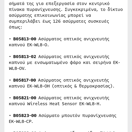
σήματά της για επεξεργασία στον κεντρικό
πίνακα πυρανίχνευσης. Συγκεκριμένα, το δίκτυο
ασύρματης επικοινωνίας μπορεί να
συμπεριλάβει έως 126 ασύρματες συσκευές
όπως:
•
B
05813-00
Ασύρματος οπτικός ανιχνευτής
καπνού EK-WL8-O.
•
B
05813-02
Ασύρματος οπτικός ανιχνευτής
καπνού με ενσωματωμένο φάρο και σειρήνα EK-
WL8-OV.
•
B
05817-00
Ασύρματος οπτικός ανιχνευτής
καπνού EK-WL8-OH (οπτικός & θερμοκρασίας).
•
B
05821-00
Ασύρματος οπτικός ανιχνευτής
καπνού Wireless Heat Sensor EK-WL8-H.
•
B
05823-00
Ασύρματο μπουτόν πυρανίχνευσης
EK-WL8-CP.