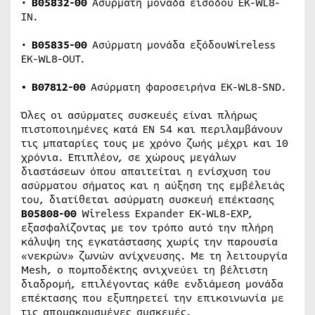
•
B
05832-00
Ασύρματη μονάδα εισόδου EK-WL8-
IN.
•
B
05835-00
Ασύρματη μονάδα εξόδουWireless
EK-WL8-OUT.
•
B
07812-00
Ασύρματη φαροσειρήνα EK-WL8-SND.
Όλες οι ασύρματες συσκευές είναι πλήρως
πιστοποιημένες κατά EN 54 και περιλαμβάνουν
τις μπαταρίες τους με χρόνο ζωής μέχρι και 10
χρόνια. Επιπλέον, σε χώρους μεγάλων
διαστάσεων όπου απαιτείται η ενίσχυση του
ασύρματου σήματος και η αύξηση της εμβέλειάς
του, διατίθεται ασύρματη συσκευή επέκτασης
B05808-00
Wireless Expander EK-WL8-EXP,
εξασφαλίζοντας με τον τρόπο αυτό την πλήρη
κάλυψη της εγκατάστασης χωρίς την παρουσία
«νεκρών» ζωνών ανίχνευσης. Με τη λειτουργία
Mesh, o πομποδέκτης ανιχνεύει τη βέλτιστη
διαδρομή, επιλέγοντας κάθε ενδιάμεση μονάδα
επέκτασης που εξυπηρετεί την επικοινωνία με
τις απομακρυσμένες συσκευές.