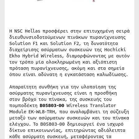
Η NSC Hellas προσφέρει στην επιτυχημένη σειρά
διευθυνσιοδοτούμενων πινάκων πυρανίχνευσης
Solution F1 και Solution F2, τη δυνατότητα
διαχείρισης ασύρματων συσκευών της Hochicki
Ekho Hybrid Wireless, διαμορφώνοντας με αυτόν
τον τρόπο μία ολοκληρωμένη και αξιόπιστη
πρόταση πυρανίχνευσης, ακόμη και στα σημεία
όπου είναι αδύνατη η εγκατάσταση καλωδίωσης.
Απαραίτητη συνθήκη για την υλοποίηση της
ασύρματης πυρανίχνευσης είναι η προσθήκη
στον βρόχο του πίνακα, της συσκευής του
πομποδέκτη
B05803-00
Wireless Translator
Module EK-WL8-TRH, που αναλαμβάνει τη σύζευξη
μεταξύ των ασύρματων συσκευών και του πίνακα
ελέγχου. Το B05803-00 δημιουργεί ένα ισχυρό
δίκτυο επικοινωνίας, επιτηρώντας αδιάλειπτα
κάθε ασύρματη συσκευή, μεταφέροντας τα