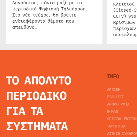
Αυγούστου, πάντα μαζί με το
κλειστού
περιοδικό Ψηφιακή Τηλεόραση.
(Closed-C
Στο νέο τεύχος, θα βρείτε
CCTV) για
ενδιαφέροντα θέματα που
κρίσιμων
απευθύνο…
περιοχών
αποτελεσμ
ΤΟ ΑΠΟΛΥΤΟ
INFO
ΑΡΧΙΚΗ
ΠΕΡΙΟΔΙΚΟ
ΕΙΔΗΣΕΙΣ
ΑΡΘΡΟΓΡΦΙΑ
ΓΙΑ ΤΑ
E-MAG
SPECIAL EDITIO
ΣΥΣΤΗΜΑΤΑ
ΤΑΥΤΟΤΗΤΑ
ΑΙΤΗΣΗ ΣΥΝΔΡΟ