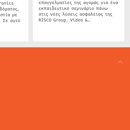
επαγγελματίες της αγοράς για ένα
ronics
εκπαιδευτικό σεμινάριο πάνω
δόρατος,
στις νέες λύσεις ασφαλείας της
στία με
RISCO Group. Video &…
. Σε αυτό
ΑΡΘΟΓΡΑΦΙΑ
REVIEWS
ACCESS CONTROL
IP SECURITY
ΕΓΚΑΤΑΣΤΑΣΕΙΣ
CCTV
ΚΑΜΕΡΕΣ
SECURITY SERVICES