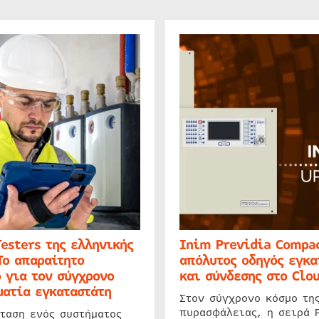
Testers της ελληνικής
Inim Previdia Compac
Το απαραίτητο
απόλυτος οδηγός εγκα
 για τον σύγχρονο
και σύνδεσης στο Clo
ατία εγκαταστάτη
Στον σύγχρονο κόσμο τη
πυρασφάλειας, η σειρά 
ταση ενός συστήματος