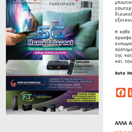
μπουτο
εσωτερ
διευκο
εξοικο
Η κάθε
προσφέ
ενσωμα
σύστημ
της κα
και τη
Auta He
F
ΑΛΛΑ Α