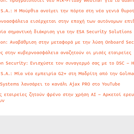
ion: Πραγματοποιεί νέο Hik-Friday webinar για τα Guan
 S.A.: Η Μούρθια ανοίγει την πόρτα στη νέα γενιά θυρο
ρνοασφάλεια εισέρχεται στην εποχή των αυτόνομων επι
μία σημαντική διάκριση για την ESA Security Solutions
ion: Αναβάθμιση στην μεταφορά με την λύση Onboard Sec
ύς στην κυβερνοασφάλεια αναζητούν οι μισές εταιρείες
on Security: Ενισχύστε τον συναγερμό σας με το DSC – 
 S.A.: Μία νέα εμπειρία G2+ στη Μαδρίτη από την Golma
 Systems λανσάρει το κανάλι Ajax PRO στο YouTube
ς εταιρείες ζητούν φρένο στην χρήση AI – Αρκετοί ερε
υν