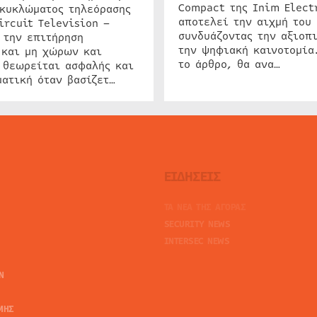
Compact της Inim Elect
 κυκλώματος τηλεόρασης
αποτελεί την αιχμή του 
ircuit Television –
συνδυάζοντας την αξιοπι
 την επιτήρηση
την ψηφιακή καινοτομία
 και μη χώρων και
το άρθρο, θα ανα…
 θεωρείται ασφαλής και
ατική όταν βασίζετ…
ΕΙΔΗΣΕΙΣ
ΤΑ ΝΕΑ ΤΗΣ ΑΓΟΡΑΣ
SECURITY NEWS
INTERSEC NEWS
N
ΜΗΣ