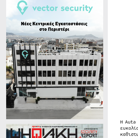
Η Auta
ευκολί
καθιστ