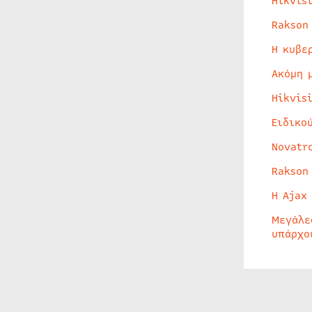
Hikvis
Rakson
Η κυβε
Ακόμη 
Hikvis
Ειδικο
Novatr
Rakson
Η Ajax
Μεγάλε
υπάρχο