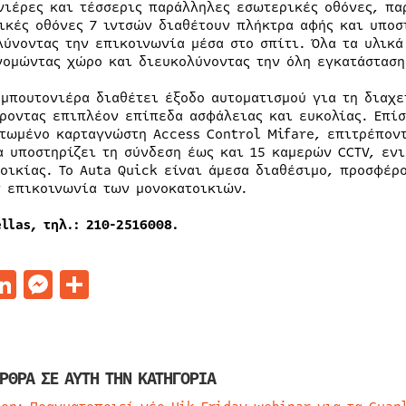
νιέρες και τέσσερις παράλληλες εσωτερικές οθόνες, παρ
ικές οθόνες 7 ιντσών διαθέτουν πλήκτρα αφής και υποσ
λύνοντας την επικοινωνία μέσα στο σπίτι. Όλα τα υλικά
νομώντας χώρο και διευκολύνοντας την όλη εγκατάσταση
 μπουτονιέρα διαθέτει έξοδο αυτοματισμού για τη διαχε
ροντας επιπλέον επίπεδα ασφάλειας και ευκολίας. Επίσ
τωμένο καρταγνώστη Access Control Mifare, επιτρέποντ
α υποστηρίζει τη σύνδεση έως και 15 καμερών CCTV, εν
τοικίας. Το Auta Quick είναι άμεσα διαθέσιμο, προσφέρ
ν επικοινωνία των μονοκατοικιών.
llas, τηλ.: 210-2516008.
acebook
LinkedIn
Messenger
Μοιραστείτε
ΡΘΡΑ ΣΕ ΑΥΤΗ ΤΗΝ ΚΑΤΗΓΟΡΙΑ