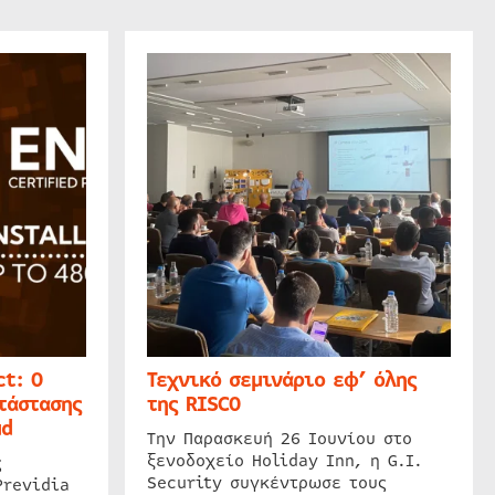
t: Ο
Τεχνικό σεμινάριο εφ’ όλης
τάστασης
της RISCO
ud
Την Παρασκευή 26 Ιουνίου στο
ξενοδοχείο Holiday Inn, η G.I.
ς
Security συγκέντρωσε τους
Previdia