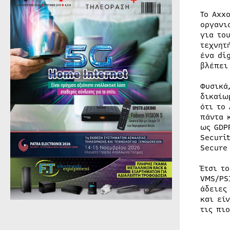
Το Axx
οργανι
για το
τεχνητ
ένα di
βλέπει
Φυσικά
δικαίω
ότι το
πάντα 
ως GDP
Securi
Secure
Έτσι τ
VMS/PS
άδειες
και εί
τις πι