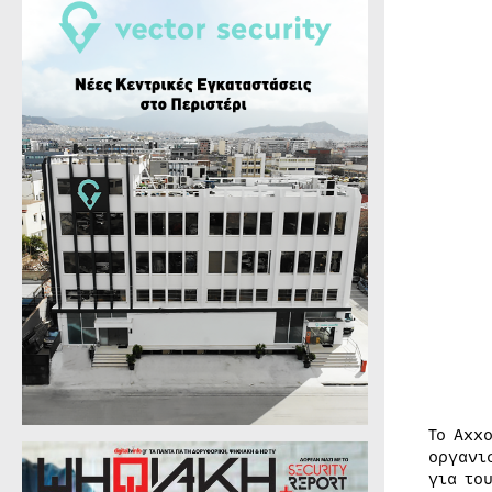
Το Axx
οργανι
για το