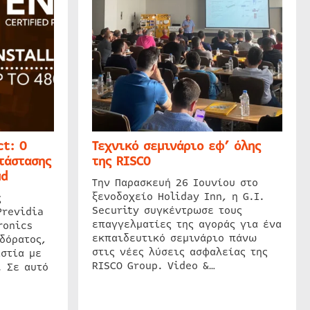
t: Ο
Τεχνικό σεμινάριο εφ’ όλης
τάστασης
της RISCO
ud
Την Παρασκευή 26 Ιουνίου στο
ξενοδοχείο Holiday Inn, η G.I.
ς
Security συγκέντρωσε τους
Previdia
επαγγελματίες της αγοράς για ένα
ronics
εκπαιδευτικό σεμινάριο πάνω
δόρατος,
στις νέες λύσεις ασφαλείας της
στία με
RISCO Group. Video &…
. Σε αυτό