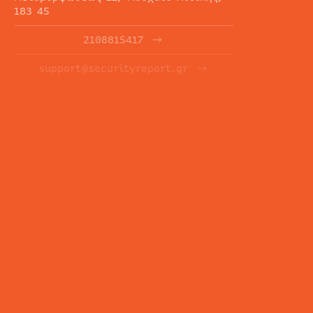
183 45
2108815417
support@securityreport.gr
ΕΝΗΜΕΡΩΤΙΚΑ ΔΕΛΤΙΑ
ΕΓΓΡΑΦΉ