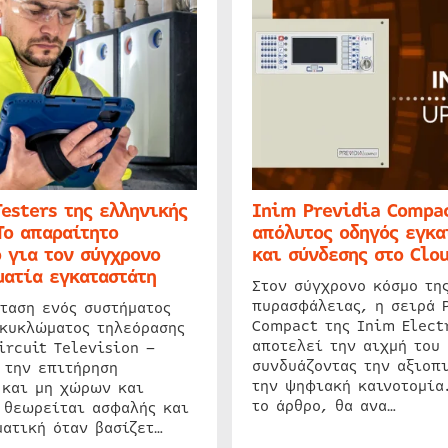
Testers της ελληνικής
Inim Previdia Compac
Το απαραίτητο
απόλυτος οδηγός εγκα
 για τον σύγχρονο
και σύνδεσης στο Clo
ατία εγκαταστάτη
Στον σύγχρονο κόσμο τη
πυρασφάλειας, η σειρά 
ταση ενός συστήματος
Compact της Inim Elect
 κυκλώματος τηλεόρασης
αποτελεί την αιχμή του 
ircuit Television –
συνδυάζοντας την αξιοπι
 την επιτήρηση
την ψηφιακή καινοτομία
 και μη χώρων και
το άρθρο, θα ανα…
 θεωρείται ασφαλής και
ατική όταν βασίζετ…