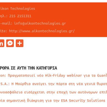
Aikon Technologies
ηλ.: 215 2151311
e-mail: info@aikontechnologies.gr
site: http://www.aikontechnologies.gr/
acebook
LinkedIn
Messenger
Μοιραστείτε
ΡΘΡΑ ΣΕ ΑΥΤΗ ΤΗΝ ΚΑΤΗΓΟΡΙΑ
ion: Πραγματοποιεί νέο Hik-Friday webinar για τα Guan
 S.A.: Η Μούρθια ανοίγει την πόρτα στη νέα γενιά θυρο
ρνοασφάλεια εισέρχεται στην εποχή των αυτόνομων επι
μία σημαντική διάκριση για την ESA Security Solutions