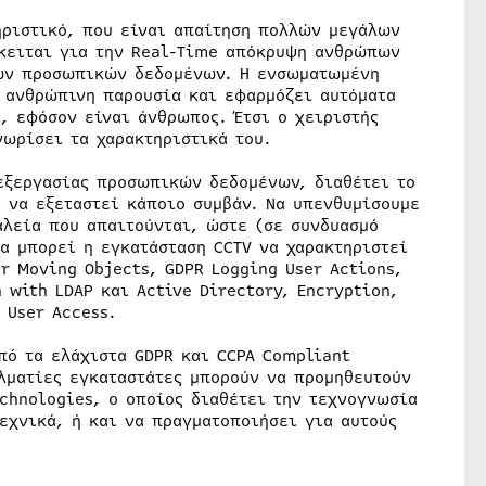
ηριστικό, που είναι απαίτηση πολλών μεγάλων
όκειται για την Real-Time απόκρυψη ανθρώπων
 των προσωπικών δεδομένων. Η ενσωματωμένη
ν ανθρώπινη παρουσία και εφαρμόζει αυτόματα
, εφόσον είναι άνθρωπος. Έτσι ο χειριστής
νωρίσει τα χαρακτηριστικά του.
εξεργασίας προσωπικών δεδομένων, διαθέτει το
 να εξεταστεί κάποιο συμβάν. Να υπενθυμίσουμε
αλεία που απαιτούνται, ώστε (σε συνδυασμό
α μπορεί η εγκατάσταση CCTV να χαρακτηριστεί
r Moving Objects, GDPR Logging User Actions,
 with LDAP και Active Directory, Encryption,
 User Access.
πό τα ελάχιστα GDPR και CCPA Compliant
λματίες εγκαταστάτες μπορούν να προμηθευτούν
chnologies, ο οποίος διαθέτει την τεχνογνωσία
τεχνικά, ή και να πραγματοποιήσει για αυτούς