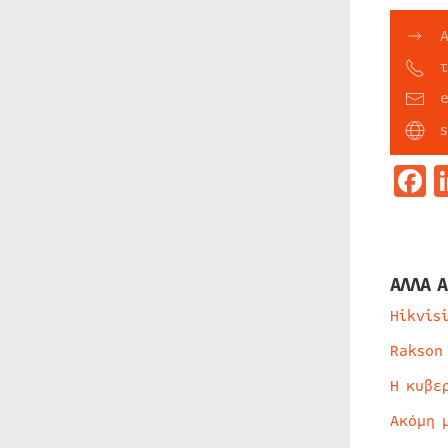
τ
F
ΑΛΛΑ Α
Hikvis
Rakson
Η κυβε
Ακόμη 