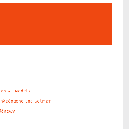
lan AI Models
τηλεόρασης της Golmar
θέσεων