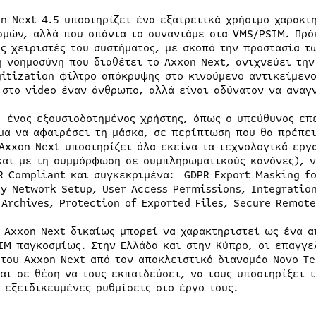
on Next 4.5 υποστηρίζει ένα εξαιρετικά χρήσιμο χαρακτ
σμών, αλλά που σπάνια το συναντάμε στα VMS/PSIM. Πρ
υς χειριστές του συστήματος, με σκοπό την προστασία
ή νοημοσύνη που διαθέτει το Axxon Next, ανιχνεύει τη
gitization φίλτρο απόκρυψης στο κινούμενο αντικείμενο
 στο video έναν άνθρωπο, αλλά είναι αδύνατον να αναγ
, ένας εξουσιοδοτημένος χρήστης, όπως ο υπεύθυνος επ
μα να αφαιρέσει τη μάσκα, σε περίπτωση που θα πρέπει
 Axxon Next υποστηρίζει όλα εκείνα τα τεχνολογικά εργ
και με τη συμμόρφωση σε συμπληρωματικούς κανόνες), ν
R Compliant και συγκεκριμένα: GDPR Export Masking fo
ty Network Setup, User Access Permissions, Integration
 Archives, Protection of Exported Files, Secure Remote
ο Axxon Next δικαίως μπορεί να χαρακτηριστεί ως ένα α
IM παγκοσμίως. Στην Ελλάδα και στην Κύπρο, οι επαγγε
 του Axxon Next από τον αποκλειστικό διανομέα Novo Te
ναι σε θέση να τους εκπαιδεύσει, να τους υποστηρίξει 
ο εξειδικευμένες ρυθμίσεις στο έργο τους.