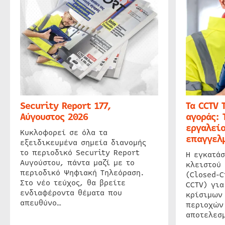
Security Report 177,
Τα CCTV 
Αύγουστος 2026
αγοράς: 
εργαλείο
Κυκλοφορεί σε όλα τα
επαγγελμ
εξειδικευμένα σημεία διανομής
το περιοδικό Security Report
Η εγκατάσ
Αυγούστου, πάντα μαζί με το
κλειστού
περιοδικό Ψηφιακή Τηλεόραση.
(Closed-C
Στο νέο τεύχος, θα βρείτε
CCTV) για
ενδιαφέροντα θέματα που
κρίσιμων
απευθύνο…
περιοχών
αποτελεσμ