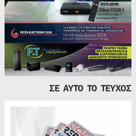
ΣΕ ΑΥΤΟ ΤΟ ΤΕΥΧΟΣ