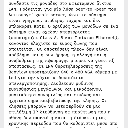
συνδέστε τις μονάδες στο υφιστάμενο δίκτυο
LAN. Πρόκειται για μία λύση peer-to -peer που
λειτουργεί χωρίς server, ώστε το σύστημα
είναι γρήγορο, σταθερό, ισχυρό και δεν
μπλοκάρει ποτέ. Ο αριθμός των μονάδων σε ένα
σύστημα είναι σχεδόν απεριόριστος
(υποστηρίζει Class A, B και Γ δίκτυα Ethernet),
κάνοντας ελάχιστο το εύρος ζώνης που
απαιτείται. Οι αποστάσεις πλέον δεν είναι
πρόβλημα και η συντήρηση, η αλλαγή και η
αναβάθμιση της εφαρμογής μπορεί να γίνει εξ
αποστάσεως. Οι LNA θυροτηλεοράσεις της
Beoview υποστηρίζουν 640 x 480 VGA κάμερα με
led για την νύχτα με δυνατότητα
απενεργοποίησης. Διαθέτουν ρύθμιση
ευαισθησίας μεγάφωνου και μικρόφωνου,
μυστικότητα συνομιλίας και εικόνας και
ηχητικό σήμα επιβεβαίωσης της κλήσης. Οι
κλήσεις μπορούν να μεταφερθούν σε μια
επιλέξιμη IP διεύθυνση σε περίπτωση που η
οθόνη δεν απαντά ή κατά τη διάρκεια μιας
χρονικής περιόδου που θα καθοριστεί μέσα από