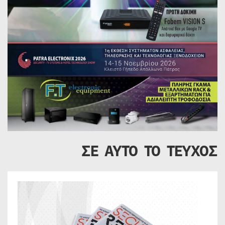
ΣΕ ΑΥΤΟ ΤΟ ΤΕΥΧΟΣ