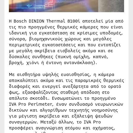
Η Bosch DINION Thermal 8100i αποτελεί μία από
τις πιο προηγμένες θερμικές κάμερες που είναι
ιδανική για εγκατάσταση σε κρίσιμες υποδομές,
σύνορα, βιομηχανικούς χώρους και μεγάλες
περιμετρικές εγκαταστάσεις και που εντοπίζει
με μεγάλη ακρίβεια εισβολείς ακόμα και σε
δύσκολες συνθήκες (πυκνή ομίχλη, καπνό,
βροχή, χιόνι ή έντονη αντανάκλαση).
Με αισθητήρα υψηλής ευαισθησίας, η κάμερα
αποκαλύπτει ακόμα και τις παραμικρές θερμικές
διαφορές και ενεργεί ανεξάρτητα από το ορατό
φως, εξασφαλίζοντας σταθερή απόδοση στο
απόλυτο σκοτάδι. Ενσωματώνει το προηγμένο
IVA Pro Perimeter, έναν συνδυασμό νευρωνικών
δικτύων και αλγορίθμων τεχνητής νοημοσύνης
για μέγιστη ακρίβεια και εξάλειψη ψευδών
συναγερμών. Μεταξύ άλλων, το IVA Pro
προσφέρει αναγνώριση ατόμου και οχήματος,