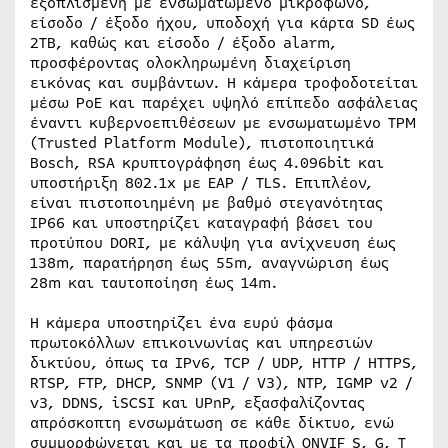
εξοπλισμένη με ενσωματωμένο μικρόφωνο,
είσοδο / έξοδο ήχου, υποδοχή για κάρτα SD έως
2TB, καθώς και είσοδο / έξοδο alarm,
προσφέροντας ολοκληρωμένη διαχείριση
εικόνας και συμβάντων. Η κάμερα τροφοδοτείται
μέσω PoE και παρέχει υψηλό επίπεδο ασφάλειας
έναντι κυβερνοεπιθέσεων με ενσωματωμένο TPM
(Trusted Platform Module), πιστοποιητικά
Bosch, RSA κρυπτογράφηση έως 4.096bit και
υποστήριξη 802.1x με EAP / TLS. Επιπλέον,
είναι πιστοποιημένη με βαθμό στεγανότητας
IP66 και υποστηρίζει καταγραφή βάσει του
προτύπου DORI, με κάλυψη για ανίχνευση έως
138m, παρατήρηση έως 55m, αναγνώριση έως
28m και ταυτοποίηση έως 14m.
Η κάμερα υποστηρίζει ένα ευρύ φάσμα
πρωτοκόλλων επικοινωνίας και υπηρεσιών
δικτύου, όπως τα IPv6, TCP / UDP, HTTP / HTTPS,
RTSP, FTP, DHCP, SNMP (V1 / V3), NTP, IGMP v2 /
v3, DDNS, iSCSI και UPnP, εξασφαλίζοντας
απρόσκοπτη ενσωμάτωση σε κάθε δίκτυο, ενώ
συμμορφώνεται και με τα προφίλ ONVIF S, G, T