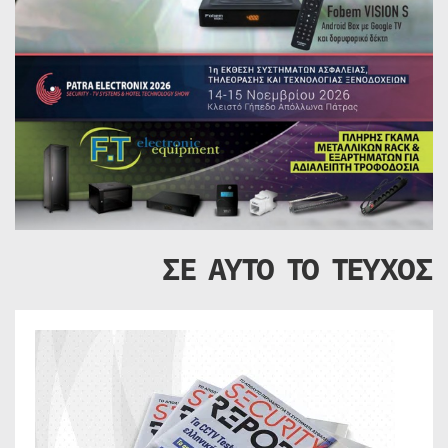
ΣΕ ΑΥΤΟ ΤΟ ΤΕΥΧΟΣ