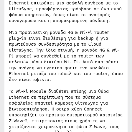
Ethernet επιτρέπει μια ασφαλή σύνδεση με το
UltraSync, προσφέροντας πρόσβαση σε ένα ευρύ
φάσμα υπηρεσιών, όπως είναι οι αναφορές
συναγερμών και η απομακρυσμένη σύνδεση.
Μια προαιρετική μονάδα 4G & Wi-Fi router
plug-in είναι διαθέσιμη για backup ή για
πρωτεύουσα συνδεσιμότητα με το Cloud
UltraSync. Την ίδια στιγμή, η μονάδα 4G & Wi-
Fi μπορεί να συνδεθεί με το router των
πελατών μέσω δικτύου Wi- Fi. Αυτό αποτρέπει
την ανάγκη να εγκαταστήσετε ένα καλώδιο
Ethernet μεταξύ του πάνελ και του router, όπου
δεν είναι εφικτό.
Το Wi-Fi Module διαθέτει επίσης μια θύρα
Ethernet σε περίπτωση που το σύστημα
ασφαλείας απαιτεί κάμερες UltraSync για
βιντεοεπιτήρηση. Η σειρά xGen Connect
υποστηρίζει το πρότυπο αυτοματισμού κατοικίας
Z-Wave®, επιτρέποντας στους χρήστες να
χειρίζονται χειροκίνητα τα φώτα Z-Wave, τους