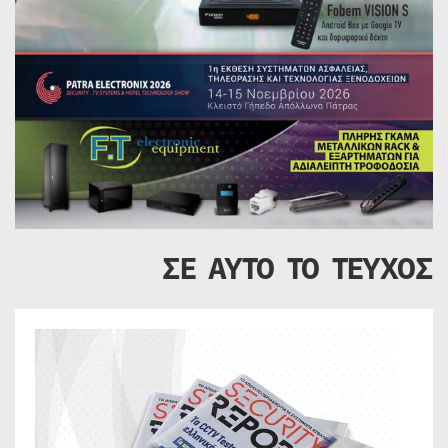
ΣΕ ΑΥΤΟ ΤΟ ΤΕΥΧΟΣ