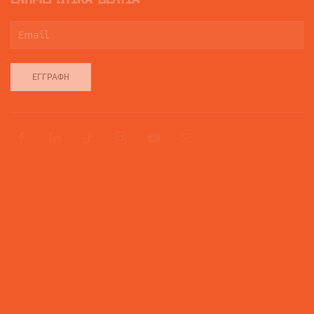
ΕΓΓΡΑΦΉ