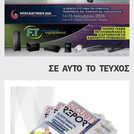
ΣΕ ΑΥΤΟ ΤΟ ΤΕΥΧΟΣ