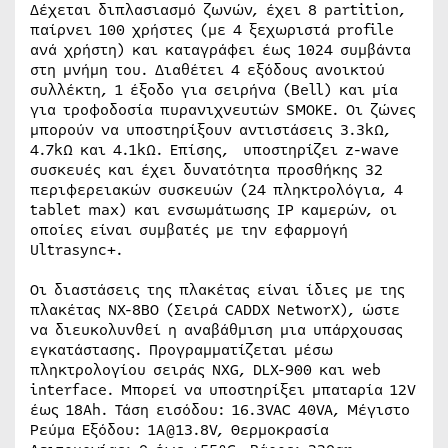
Δέχεται διπλασιασμό ζωνών, έχει 8 partition,
παίρνει 100 χρήστες (με 4 ξεχωριστά profile
ανά χρήστη) και καταγράφει έως 1024 συμβάντα
στη μνήμη του. Διαθέτει 4 εξόδους ανοικτού
συλλέκτη, 1 έξοδο για σειρήνα (Bell) και μία
για τροφοδοσία πυρανιχνευτών SMOKE. Οι ζώνες
μπορούν να υποστηρίξουν αντιστάσεις 3.3kΩ,
4.7kΩ και 4.1kΩ. Επίσης, υποστηρίζει z-wave
συσκευές και έχει δυνατότητα προσθήκης 32
περιφερειακών συσκευών (24 πληκτρολόγια, 4
tablet max) και ενσωμάτωσης IP καμερών, οι
οποίες είναι συμβατές με την εφαρμογή
Ultrasync+.
Οι διαστάσεις της πλακέτας είναι ίδιες με της
πλακέτας NX-8BO (Σειρά CADDX NetworX), ώστε
να διευκολυνθεί η αναβάθμιση μια υπάρχουσας
εγκατάστασης. Προγραμματίζεται μέσω
πληκτρολογίου σειράς NXG, DLX-900 και web
interface. Μπορεί να υποστηρίξει μπαταρία 12V
έως 18Ah. Τάση εισόδου: 16.3VAC 40VA, Μέγιστο
Ρεύμα Εξόδου: 1Α@13.8V, Θερμοκρασία