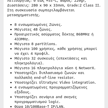
Λειτουργίας: 0 έως +55°C, Βάρος: 220gr,
Διαστάσεις: 280 x 90 x 33mm, Grade:2 Class II.
Στη συσκευασία συμπεριλαμβάνεται
μετασχηματιστής.
8 ενσωματωμένες Ζώνες.
Μέγιστες 48 ζώνες.
Προαιρετικός ασύρματος δέκτης 868MHz ή
433MHz.
Μέγιστα 8 partitions.
Μέγιστο 100 χρήστες, κάθε χρήστης μπορεί
να έχει 4 προφίλ.
Μέγιστο 32 συσκευές (επεκτάσεις και
πληκτρολόγια).
Μέγιστο 16 πληκτρολόγια xGen ή NetworX.
Υποστηρίζει διπλασιασμό ζωνών και
πολλαπλή end-of-line resistor.
Υποστηρίζει UltraSync Video integration.
4 ενσωματωμένες προγραμματιζόμενες
εξόδους.
Υποστηρίζει σενάρια and σκηνές
προγραμματισμού logic.
Θύρα 10/100Base-T IP/LAN.