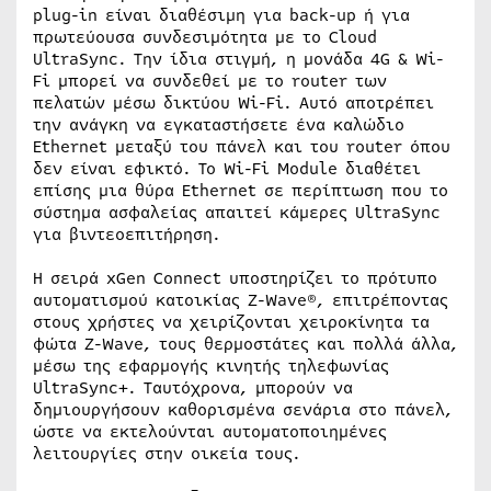
plug-in είναι διαθέσιμη για back-up ή για
πρωτεύουσα συνδεσιμότητα με το Cloud
UltraSync. Την ίδια στιγμή, η μονάδα 4G & Wi-
Fi μπορεί να συνδεθεί με το router των
πελατών μέσω δικτύου Wi-Fi. Αυτό αποτρέπει
την ανάγκη να εγκαταστήσετε ένα καλώδιο
Ethernet μεταξύ του πάνελ και του router όπου
δεν είναι εφικτό. Το Wi-Fi Module διαθέτει
επίσης μια θύρα Ethernet σε περίπτωση που το
σύστημα ασφαλείας απαιτεί κάμερες UltraSync
για βιντεοεπιτήρηση.
Η σειρά xGen Connect υποστηρίζει το πρότυπο
αυτοματισμού κατοικίας Z-Wave®, επιτρέποντας
στους χρήστες να χειρίζονται χειροκίνητα τα
φώτα Z-Wave, τους θερμοστάτες και πολλά άλλα,
μέσω της εφαρμογής κινητής τηλεφωνίας
UltraSync+. Ταυτόχρονα, μπορούν να
δημιουργήσουν καθορισμένα σενάρια στο πάνελ,
ώστε να εκτελούνται αυτοματοποιημένες
λειτουργίες στην οικεία τους.