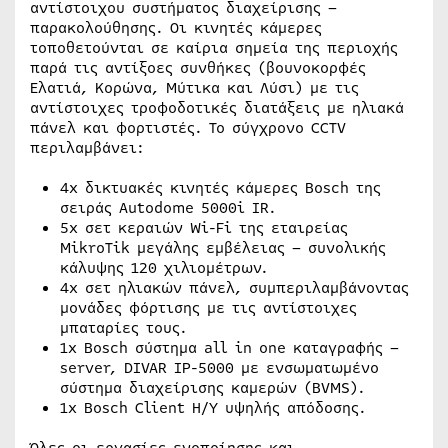
αντίστοιχου συστήματος διαχείρισης –
παρακολούθησης. Οι κινητές κάμερες
τοποθετούνται σε καίρια σημεία της περιοχής
παρά τις αντίξοες συνθήκες (βουνοκορφές
Ελατιά, Κορώνα, Μύτικα και Λύσι) με τις
αντίστοιχες τροφοδοτικές διατάξεις με ηλιακά
πάνελ και φορτιστές. Το σύγχρονο CCTV
περιλαμβάνει:
4x δικτυακές κινητές κάμερες Bosch της
σειράς Autodome 5000i IR.
5x σετ κεραιών Wi-Fi της εταιρείας
MikroTik μεγάλης εμβέλειας – συνολικής
κάλυψης 120 χιλιομέτρων.
4x σετ ηλιακών πάνελ, συμπεριλαμβάνοντας
μονάδες φόρτισης με τις αντίστοιχες
μπαταρίες τους.
1x Bosch σύστημα all in one καταγραφής –
server, DIVAR IP-5000 με ενσωματωμένο
σύστημα διαχείρισης καμερών (BVMS).
1x Bosch Client H/Y υψηλής απόδοσης.