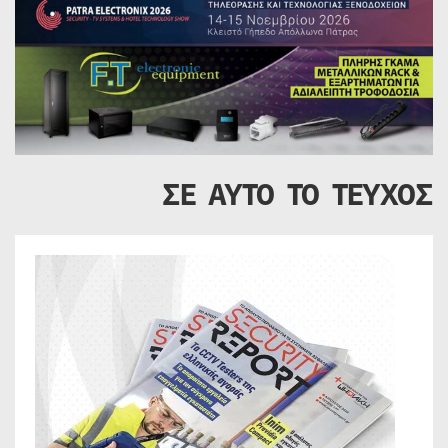
ΣΕ ΑΥΤΟ ΤΟ ΤΕΥΧΟΣ