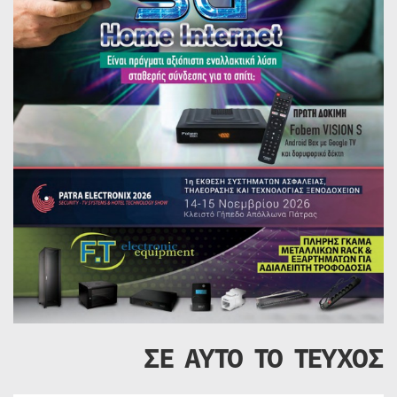
ΣΕ ΑΥΤΟ ΤΟ ΤΕΥΧΟΣ