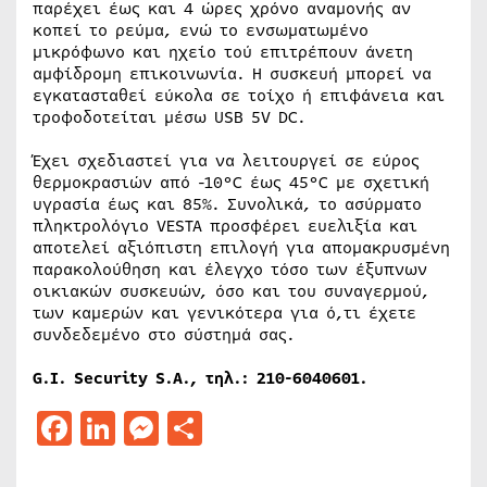
παρέχει έως και 4 ώρες χρόνο αναμονής αν
κοπεί το ρεύμα, ενώ το ενσωματωμένο
μικρόφωνο και ηχείο τού επιτρέπουν άνετη
αμφίδρομη επικοινωνία. Η συσκευή μπορεί να
εγκατασταθεί εύκολα σε τοίχο ή επιφάνεια και
τροφοδοτείται μέσω USB 5V DC.
Έχει σχεδιαστεί για να λειτουργεί σε εύρος
θερμοκρασιών από -10°C έως 45°C με σχετική
υγρασία έως και 85%. Συνολικά, το ασύρματο
πληκτρολόγιο VESTA προσφέρει ευελιξία και
αποτελεί αξιόπιστη επιλογή για απομακρυσμένη
παρακολούθηση και έλεγχο τόσο των έξυπνων
οικιακών συσκευών, όσο και του συναγερμού,
των καμερών και γενικότερα για ό,τι έχετε
συνδεδεμένο στο σύστημά σας.
G.I. Security S.A.,
τηλ
.: 210-6040601.
Facebook
LinkedIn
Messenger
Μοιραστείτε