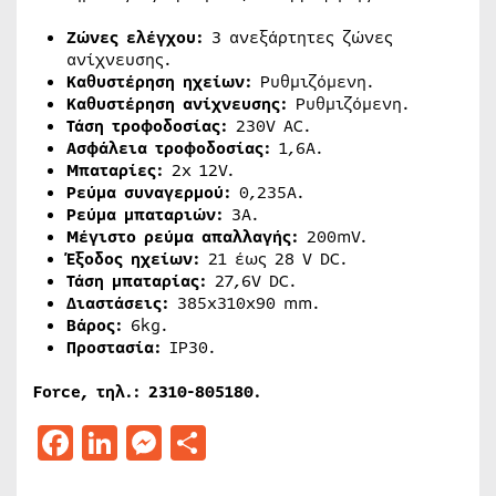
Ζώνες ελέγχου:
3 ανεξάρτητες ζώνες
ανίχνευσης.
Καθυστέρηση ηχείων:
Ρυθμιζόμενη.
Καθυστέρηση ανίχνευσης:
Ρυθμιζόμενη.
Τάση τροφοδοσίας:
230V AC.
Ασφάλεια τροφοδοσίας:
1,6A.
Μπαταρίες:
2x 12V.
Ρεύμα συναγερμού:
0,235A.
Ρεύμα μπαταριών:
3A.
Μέγιστο ρεύμα απαλλαγής:
200mV.
Έξοδος ηχείων:
21 έως 28 V DC.
Τάση μπαταρίας:
27,6V DC.
Διαστάσεις:
385x310x90 mm.
Βάρος:
6kg.
Προστασία:
IP30.
Force, τηλ.: 2310-805180.
Facebook
LinkedIn
Messenger
Μοιραστείτε