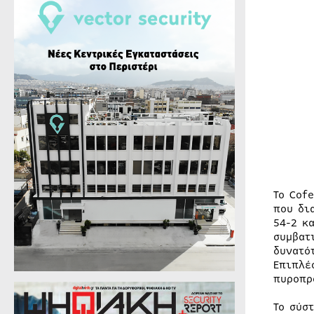
Το Cof
που δι
54-2 κ
συμβατ
δυνατό
Επιπλέ
πυροπρ
Το σύσ