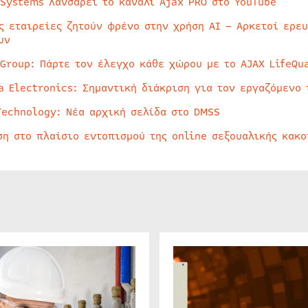
 Systems λανσάρει το κανάλι Ajax PRO στο YouTube
ς εταιρείες ζητούν φρένο στην χρήση AI – Αρκετοί ερε
υν
 Group: Πάρτε τον έλεγχο κάθε χώρου με το AJAX LifeQua
a Electronics: Σημαντική διάκριση για τον εργαζόμενο 
Technology: Νέα αρχική σελίδα στο DMSS
ση στο πλαίσιο εντοπισμού της online σεξουαλικής κακ