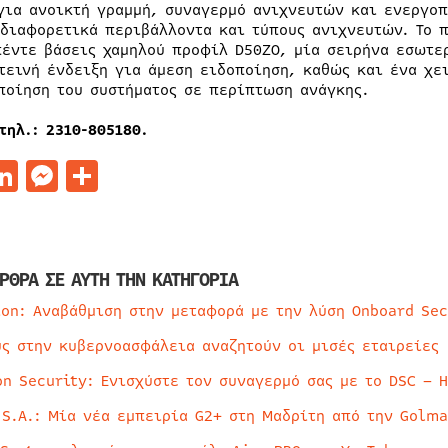
για ανοικτή γραμμή, συναγερμό ανιχνευτών και ενεργοπ
 διαφορετικά περιβάλλοντα και τύπους ανιχνευτών. Το 
πέντε βάσεις χαμηλού προφίλ D50ZO, μία σειρήνα εσωτε
τεινή ένδειξη για άμεση ειδοποίηση, καθώς και ένα χε
ποίηση του συστήματος σε περίπτωση ανάγκης.
τηλ
.: 2310-805180.
acebook
LinkedIn
Messenger
Μοιραστείτε
ΡΘΡΑ ΣΕ ΑΥΤΗ ΤΗΝ ΚΑΤΗΓΟΡΙΑ
ion: Αναβάθμιση στην μεταφορά με την λύση Onboard Sec
ύς στην κυβερνοασφάλεια αναζητούν οι μισές εταιρείες
on Security: Ενισχύστε τον συναγερμό σας με το DSC – 
 S.A.: Μία νέα εμπειρία G2+ στη Μαδρίτη από την Golma