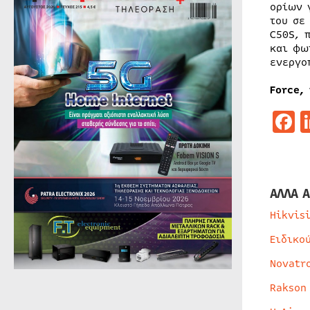
ορίων 
του σε
C50S, 
και φω
ενεργο
Force,
F
ΑΛΛΑ Α
Hikvis
Ειδικο
Novatr
Rakson