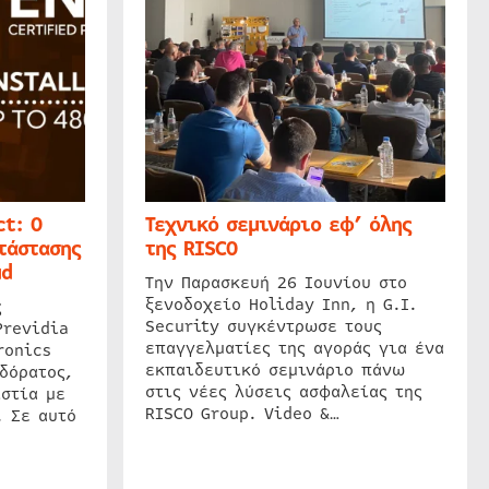
t: Ο
Τεχνικό σεμινάριο εφ’ όλης
τάστασης
της RISCO
ud
Την Παρασκευή 26 Ιουνίου στο
ξενοδοχείο Holiday Inn, η G.I.
ς
Security συγκέντρωσε τους
Previdia
επαγγελματίες της αγοράς για ένα
ronics
εκπαιδευτικό σεμινάριο πάνω
δόρατος,
στις νέες λύσεις ασφαλείας της
στία με
RISCO Group. Video &…
. Σε αυτό