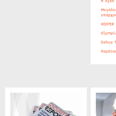
Η Ajax
Μεγάλε
υπάρχο
KEEPER
Olympi
Dahua 
Παράτα