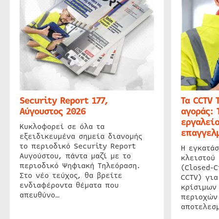
Security Report 177,
Τα CCTV 
Αύγουστος 2026
αγοράς: 
εργαλείο
Κυκλοφορεί σε όλα τα
επαγγελμ
εξειδικευμένα σημεία διανομής
το περιοδικό Security Report
Η εγκατάσ
Αυγούστου, πάντα μαζί με το
κλειστού
περιοδικό Ψηφιακή Τηλεόραση.
(Closed-C
Στο νέο τεύχος, θα βρείτε
CCTV) για
ενδιαφέροντα θέματα που
κρίσιμων
απευθύνο…
περιοχών
αποτελεσμ