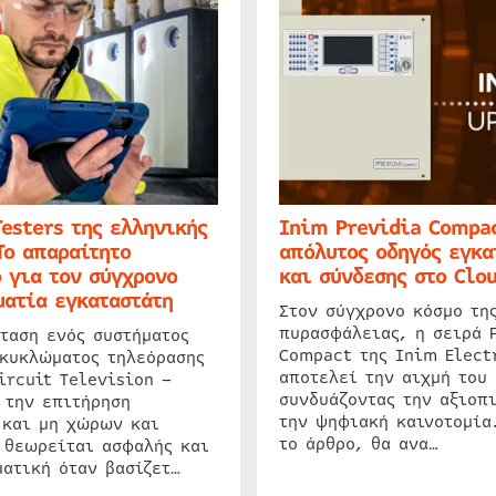
Testers της ελληνικής
Inim Previdia Compac
Το απαραίτητο
απόλυτος οδηγός εγκα
 για τον σύγχρονο
και σύνδεσης στο Clo
ατία εγκαταστάτη
Στον σύγχρονο κόσμο τη
πυρασφάλειας, η σειρά 
ταση ενός συστήματος
Compact της Inim Elect
 κυκλώματος τηλεόρασης
αποτελεί την αιχμή του 
ircuit Television –
συνδυάζοντας την αξιοπι
 την επιτήρηση
την ψηφιακή καινοτομία
 και μη χώρων και
το άρθρο, θα ανα…
 θεωρείται ασφαλής και
ατική όταν βασίζετ…