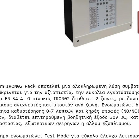
em IRON02 Pack αποτελεί μια ολοκληρωμένη λύση συμβατ
ακρίνεται για την αξιοπιστία, την ευκολία εγκατάσταση
αι EN 54-4. Ο πίνακας IRON02 διαθέτει 2 ζώνες, με δυν
ικούς ανιχνευτές και μπουτόν ανά ζώνη. Ενσωματώνει δ
τητα καθυστέρησης 0-7 λεπτών και ξηρές επαφές (NO/NC
ον, διαθέτει επιτηρούμενη βοηθητική έξοδο 30V DC, κα
οστασίας, εξωτερικών σειρήνων ή άλλου εξοπλισμού.
τημα ενσωματώνει Test Mode για εύκολο έλεγχο λειτουρ