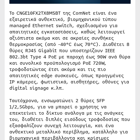
Το CNGE10FX2TX8MSBT της ComNet είναι ένα
εξαιρετικά ανθεκτικό, βιομηχανικού τύπου
managed Ethernet switch, σχεδιασμένο για
απαιτητικές εγκαταστάσεις, καθώς λειτουργεί
αξιόπιστα ακόμα και σε ακραίες συνθήκες
θερμοκρασίας (από -40°C έως 70°C). Διαθέτει 8
θύρες RJ45 Gigabit που υποστηρίζουν IEEE
802.3bt Type 4 PoE με παροχή έως 90W ανά θύρα
και συνολικό προϋπολογισμό PoE 720W,
τροφοδοτώντας έτσι ακόμα και τις πιο
απαιτητικές edge συσκευές, όπως προηγμένες
IP κάμερες, φωτιστικά, αισθητήρες, οθόνες για
digital signage κ.λπ.
Ταυτόχρονα, ενσωματώνει 2 θύρες SFP
1/2,5Gbps, για να μπορεί ο χρήστης να
επεκτείνει το δίκτυο ανάλογα με τις ανάγκες
του, διαθέτει διπλές εισόδους τροφοδοσίας που
εξασφαλίζουν συνεχή λειτουργία, και ένα
ανθεκτικό μεταλλικό περίβλημα, κατάλληλο για
βιομηχανικά περιβάλλοντα και κρίσιμες