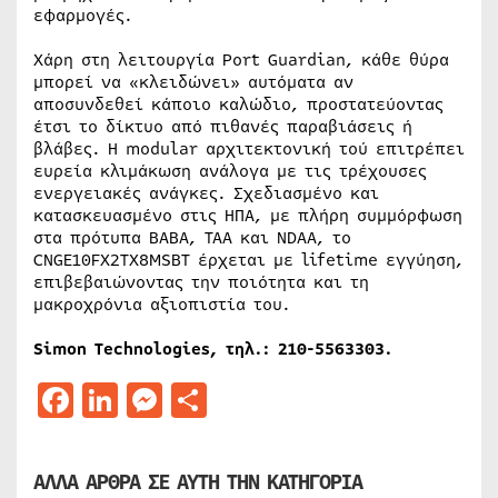
εφαρμογές.
Χάρη στη λειτουργία Port Guardian, κάθε θύρα
μπορεί να «κλειδώνει» αυτόματα αν
αποσυνδεθεί κάποιο καλώδιο, προστατεύοντας
έτσι το δίκτυο από πιθανές παραβιάσεις ή
βλάβες. Η modular αρχιτεκτονική τού επιτρέπει
ευρεία κλιμάκωση ανάλογα με τις τρέχουσες
ενεργειακές ανάγκες. Σχεδιασμένο και
κατασκευασμένο στις ΗΠΑ, με πλήρη συμμόρφωση
στα πρότυπα BABA, TAA και NDAA, το
CNGE10FX2TX8MSBT έρχεται με lifetime εγγύηση,
επιβεβαιώνοντας την ποιότητα και τη
μακροχρόνια αξιοπιστία του.
Simon Technologies,
τηλ
.: 210-5563303.
Facebook
LinkedIn
Messenger
Μοιραστείτε
ΑΛΛΑ ΑΡΘΡΑ ΣΕ ΑΥΤΗ ΤΗΝ ΚΑΤΗΓΟΡΙΑ