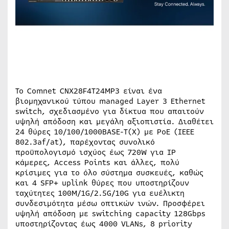
Το Comnet CNX28F4T24MP3 είναι ένα
βιομηχανικού τύπου managed Layer 3 Ethernet
switch, σχεδιασμένο για δίκτυα που απαιτούν
υψηλή απόδοση και μεγάλη αξιοπιστία. Διαθέτει
24 θύρες 10/100/1000BASE-T(X) με PoE (IEEE
802.3af/at), παρέχοντας συνολικό
προϋπολογισμό ισχύος έως 720W για IP
κάμερες, Access Points και άλλες, πολύ
κρίσιμες για το όλο σύστημα συσκευές, καθώς
και 4 SFP+ uplink θύρες που υποστηρίζουν
ταχύτητες 100M/1G/2.5G/10G για ευέλικτη
συνδεσιμότητα μέσω οπτικών ινών. Προσφέρει
υψηλή απόδοση με switching capacity 128Gbps
υποστηρίζοντας έως 4000 VLANs, 8 priority