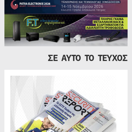
ΣΕ ΑΥΤΟ ΤΟ ΤΕΥΧΟΣ