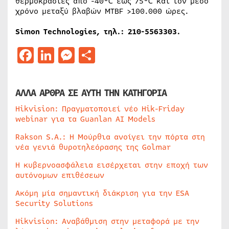
θερμοκρασίες από -40°C έως 75°C και τον μέσο
χρόνο μεταξύ βλαβών MTBF >100.000 ώρες.
Simon Technologies,
τηλ
.: 210-5563303.
Facebook
LinkedIn
Messenger
Μοιραστείτε
ΑΛΛΑ ΑΡΘΡΑ ΣΕ ΑΥΤΗ ΤΗΝ ΚΑΤΗΓΟΡΙΑ
Hikvision: Πραγματοποιεί νέο Hik-Friday
webinar για τα Guanlan AI Models
Rakson S.A.: Η Μούρθια ανοίγει την πόρτα στη
νέα γενιά θυροτηλεόρασης της Golmar
Η κυβερνοασφάλεια εισέρχεται στην εποχή των
αυτόνομων επιθέσεων
Ακόμη μία σημαντική διάκριση για την ESA
Security Solutions
Hikvision: Αναβάθμιση στην μεταφορά με την