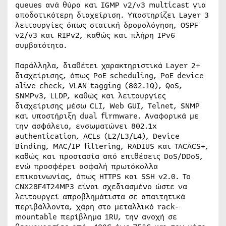
queues ανά θύρα και IGMP v2/v3 multicast για
αποδοτικότερη διαχείριση. Υποστηρίζει Layer 3
λειτουργίες όπως στατική δρομολόγηση, OSPF
v2/v3 και RIPv2, καθώς και πλήρη IPv6
συμβατότητα.
Παράλληλα, διαθέτει χαρακτηριστικά Layer 2+
διαχείρισης, όπως PoE scheduling, PoE device
alive check, VLAN tagging (802.1Q), QoS,
SNMPv3, LLDP, καθώς και λειτουργίες
διαχείρισης μέσω CLI, Web GUI, Telnet, SNMP
και υποστήριξη dual firmware. Αναφορικά με
την ασφάλεια, ενσωματώνει 802.1x
authentication, ACLs (L2/L3/L4), Device
Binding, MAC/IP filtering, RADIUS και TACACS+,
καθώς και προστασία από επιθέσεις DoS/DDoS,
ενώ προσφέρει ασφαλή πρωτόκολλα
επικοινωνίας, όπως HTTPS και SSH v2.0. Το
CNX28F4T24MP3 είναι σχεδιασμένο ώστε να
λειτουργεί απροβλημάτιστα σε απαιτητικά
περιβάλλοντα, χάρη στο μεταλλικό rack-
mountable περίβλημα 1RU, την ανοχή σε