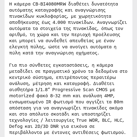
Η κάμερα CB-BI4080MRW διαθέτει δυνατότητα
αυτόματης καταγραφής και αναγνώρισης
πινακίδων κυκλοφορίας, με χωρητικότητα
αποθήκευσης έως 4.000 πινακίδων. Αναγνωρίζει
αυτόματα τα στοιχεία της πινακίδας, όπως τον
αριθμό, τη χώρα και την περιοχή προέλευσης
και μπορεί να συνδεθεί απευθείας με έναν
ελεγκτή πύλης, ώστε να ανοίγει αυτόματα η
πύλη κατά την αναγνώριση οχήματος.
Για πιο σύνθετες εγκαταστάσεις, η κάμερα
μεταδίδει σε πραγματικό χρόνο τα δεδομένα στο
κεντρικό σύστημα, επιτρέποντας περαιτέρω
ανάλυση, μέτρηση και καταγραφή. Διαθέτει
αισθητήρα 1/1.8” Progressive Scan CMOS με
motorized φακό 8-32 mm και ανάλυση 4MP,
ενσωματωμένο IR φωτισμό που αγγίζει τα 80m
απόσταση για να αναγνωρίζει πινακίδες ακόμα
και στο απόλυτο σκοτάδι και υποστηρίζει
τεχνολογίες / λειτουργίες True WDR, BLC, HLC,
Defog και 2D/3D DNR για εικόνα σε
περιβάλλοντα με έντονες αντιθέσεις φωτισμού.