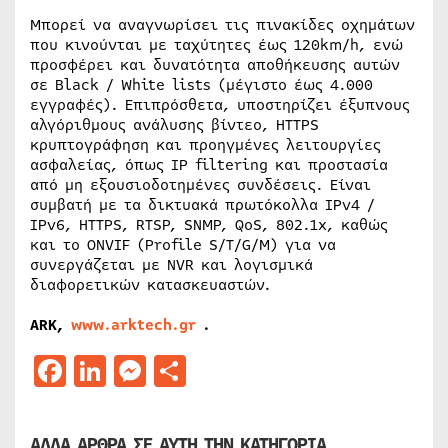
Μπορεί να αναγνωρίσει τις πινακίδες οχημάτων
που κινούνται με ταχύτητες έως 120km/h, ενώ
προσφέρει και δυνατότητα αποθήκευσης αυτών
σε Black / White lists (μέγιστο έως 4.000
εγγραφές). Επιπρόσθετα, υποστηρίζει έξυπνους
αλγόριθμους ανάλυσης βίντεο, HTTPS
κρυπτογράφηση και προηγμένες λειτουργίες
ασφαλείας, όπως IP filtering και προστασία
από μη εξουσιοδοτημένες συνδέσεις. Είναι
συμβατή με τα δικτυακά πρωτόκολλα IPv4 /
IPv6, HTTPS, RTSP, SNMP, QoS, 802.1x, καθώς
και το ONVIF (Profile S/T/G/M) για να
συνεργάζεται με NVR και λογισμικά
διαφορετικών κατασκευαστών.
ARK,
www.arktech.gr
.
Facebook
LinkedIn
Messenger
Μοιραστείτε
ΑΛΛΑ ΑΡΘΡΑ ΣΕ ΑΥΤΗ ΤΗΝ ΚΑΤΗΓΟΡΙΑ