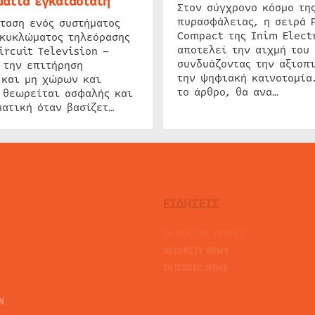
ατία εγκαταστάτη
Στον σύγχρονο κόσμο τη
πυρασφάλειας, η σειρά 
ταση ενός συστήματος
Compact της Inim Elect
 κυκλώματος τηλεόρασης
αποτελεί την αιχμή του 
ircuit Television –
συνδυάζοντας την αξιοπι
 την επιτήρηση
την ψηφιακή καινοτομία
 και μη χώρων και
το άρθρο, θα ανα…
 θεωρείται ασφαλής και
ατική όταν βασίζετ…
ΕΙΔΗΣΕΙΣ
ΤΑ ΝΕΑ ΤΗΣ ΑΓΟΡΑΣ
SECURITY NEWS
INTERSEC NEWS
N