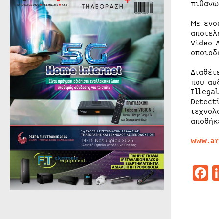
πιθανώ
Με ενσ
αποτελ
Video 
οποιοδ
Διαθέτ
που αυ
Illega
Detect
τεχνολ
αποθήκ
www.ar
F