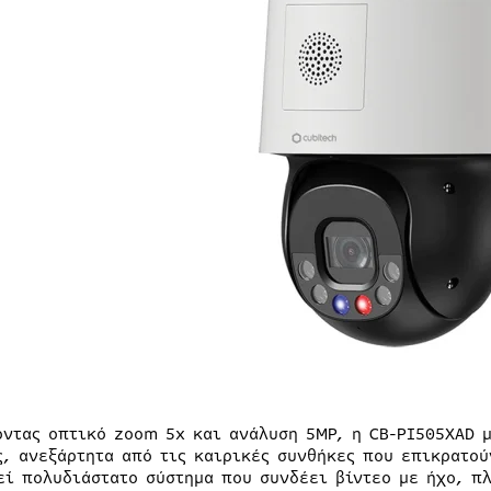
οντας οπτικό zoom 5x και ανάλυση 5MP, η CB-PI505XAD 
ς, ανεξάρτητα από τις καιρικές συνθήκες που επικρατού
εί πολυδιάστατο σύστημα που συνδέει βίντεο με ήχο, π