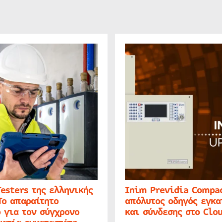
Testers της ελληνικής
Inim Previdia Compac
Το απαραίτητο
απόλυτος οδηγός εγκα
 για τον σύγχρονο
και σύνδεσης στο Clo