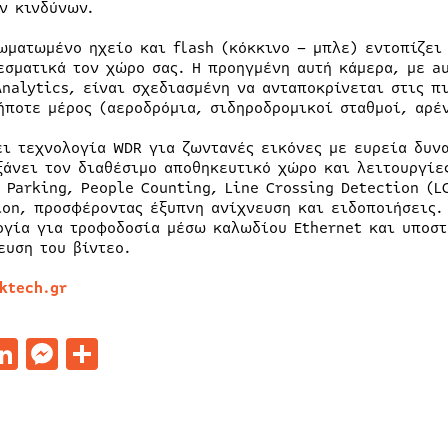
ν κινδύνων.
ωματωμένο ηχείο και flash (κόκκινο – μπλε) εντοπίζει 
εσματικά τον χώρο σας. Η προηγμένη αυτή κάμερα, με a
Analytics, είναι σχεδιασμένη να ανταποκρίνεται στις π
ήποτε μέρος (αεροδρόμια, σιδηροδρομικοί σταθμοί, αρέν
ει τεχνολογία WDR για ζωντανές εικόνες με ευρεία δυν
ξάνει τον διαθέσιμο αποθηκευτικό χώρο και λειτουργίες
l Parking, People Counting, Line Crossing Detection (L
ion, προσφέροντας έξυπνη ανίχνευση και ειδοποιήσεις. 
ογία για τροφοδοσία μέσω καλωδίου Ethernet και υποστ
ευση του βίντεο.
ktech.gr
acebook
LinkedIn
Messenger
Μοιραστείτε