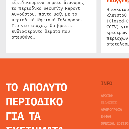
επαγγελμ
εξειδικευμένα σημεία διανομής
το περιοδικό Security Report
Η εγκατάσ
Αυγούστου, πάντα μαζί με το
κλειστού
περιοδικό Ψηφιακή Τηλεόραση.
(Closed-C
Στο νέο τεύχος, θα βρείτε
CCTV) για
ενδιαφέροντα θέματα που
κρίσιμων
απευθύνο…
περιοχών
αποτελεσμ
ΤΟ ΑΠΟΛΥΤΟ
INFO
ΑΡΧΙΚΗ
ΠΕΡΙΟΔΙΚΟ
ΕΙΔΗΣΕΙΣ
ΑΡΘΡΟΓΡΦΙΑ
ΓΙΑ ΤΑ
E-MAG
SPECIAL EDITIO