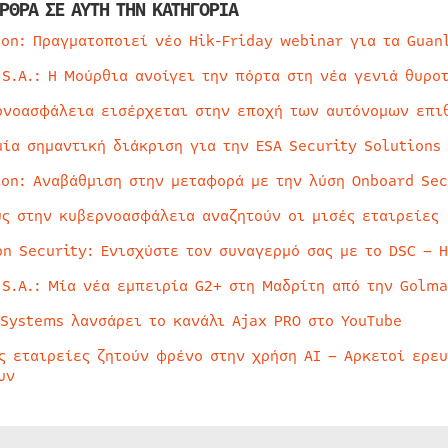
ΡΘΡΑ ΣΕ ΑΥΤΗ ΤΗΝ ΚΑΤΗΓΟΡΙΑ
ion: Πραγματοποιεί νέο Hik-Friday webinar για τα Guan
 S.A.: Η Μούρθια ανοίγει την πόρτα στη νέα γενιά θυρο
ρνοασφάλεια εισέρχεται στην εποχή των αυτόνομων επι
μία σημαντική διάκριση για την ESA Security Solutions
ion: Αναβάθμιση στην μεταφορά με την λύση Onboard Sec
ύς στην κυβερνοασφάλεια αναζητούν οι μισές εταιρείες
on Security: Ενισχύστε τον συναγερμό σας με το DSC – 
 S.A.: Μία νέα εμπειρία G2+ στη Μαδρίτη από την Golma
 Systems λανσάρει το κανάλι Ajax PRO στο YouTube
ς εταιρείες ζητούν φρένο στην χρήση AI – Αρκετοί ερε
υν