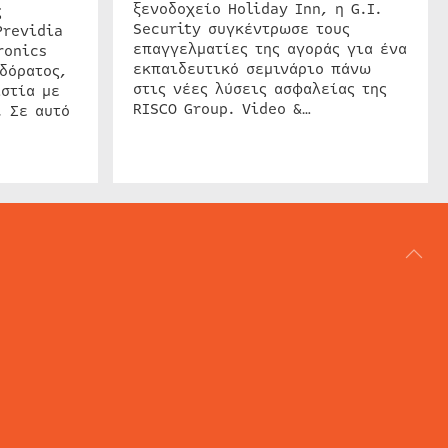
ξενοδοχείο Holiday Inn, η G.I.
ς
Security συγκέντρωσε τους
Previdia
επαγγελματίες της αγοράς για ένα
ronics
εκπαιδευτικό σεμινάριο πάνω
δόρατος,
στις νέες λύσεις ασφαλείας της
στία με
RISCO Group. Video &…
. Σε αυτό
ΑΡΘΟΓΡΑΦΙΑ
REVIEWS
ACCESS CONTROL
IP SECURITY
ΕΓΚΑΤΑΣΤΑΣΕΙΣ
CCTV