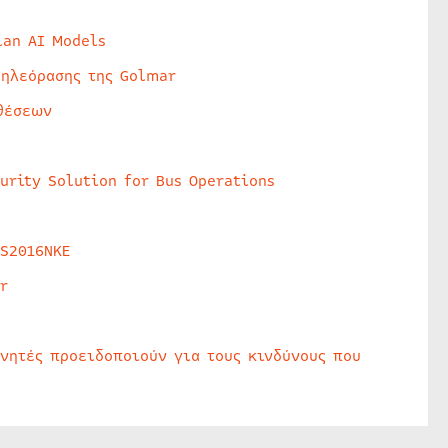
lan AI Models
τηλεόρασης της Golmar
θέσεων
urity Solution for Bus Operations
HS2016NKE
r
υνητές προειδοποιούν για τους κινδύνους που