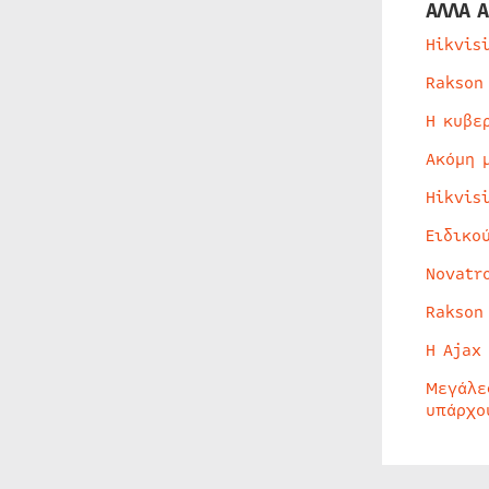
ΑΛΛΑ Α
Hikvis
Rakson
Η κυβε
Ακόμη 
Hikvis
Ειδικο
Novatr
Rakson
Η Ajax
Μεγάλε
υπάρχο