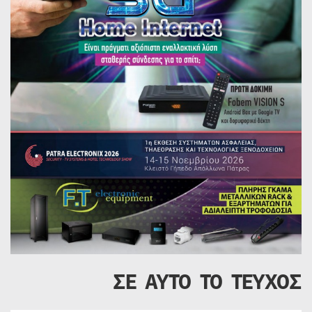
ΣΕ ΑΥΤΟ ΤΟ ΤΕΥΧΟΣ