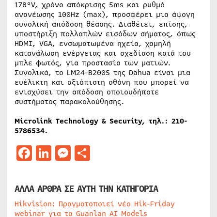
178°V, χρόνο απόκρισης 5ms και ρυθμό
ανανέωσης 100Hz (max), προσφέρει μια άψογη
συνολική απόδοση θέασης. Διαθέτει, επίσης,
υποστήριξη πολλαπλών εισόδων σήματος, όπως
HDMI, VGA, ενσωματωμένα ηχεία, χαμηλή
κατανάλωση ενέργειας και σχεδίαση κατά του
μπλε φωτός, για προστασία των ματιών.
Συνολικά, το LM24-B200S της Dahua είναι μια
ευέλικτη και αξιόπιστη οθόνη που μπορεί να
ενισχύσει την απόδοση οποιουδήποτε
συστήματος παρακολούθησης.
Microlink Technology & Security, τηλ.: 210-
5786534.
Facebook
LinkedIn
Messenger
Μοιραστείτε
ΑΛΛΑ ΑΡΘΡΑ ΣΕ ΑΥΤΗ ΤΗΝ ΚΑΤΗΓΟΡΙΑ
Hikvision: Πραγματοποιεί νέο Hik-Friday
webinar για τα Guanlan AI Models