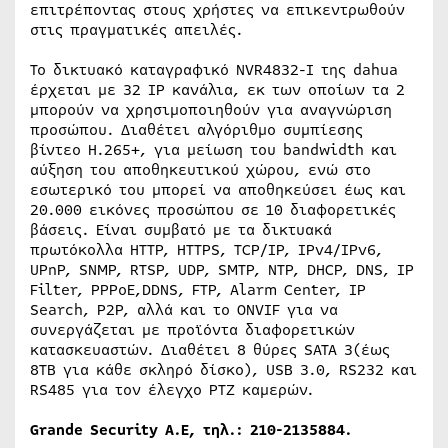
επιτρέποντας στους χρήστες να επικεντρωθούν
στις πραγματικές απειλές.
Το δικτυακό καταγραφικό NVR4832-I της dahua
έρχεται με 32 IP κανάλια, εκ των οποίων τα 2
μπορούν να χρησιμοποιηθούν για αναγνώριση
προσώπου. Διαθέτει αλγόριθμο συμπίεσης
βίντεο H.265+, για μείωση του bandwidth και
αύξηση του αποθηκευτικού χώρου, ενώ στο
εσωτερικό του μπορεί να αποθηκεύσει έως και
20.000 εικόνες προσώπου σε 10 διαφορετικές
βάσεις. Είναι συμβατό με τα δικτυακά
πρωτόκολλα HTTP, HTTPS, TCP/IP, IPv4/IPv6,
UPnP, SNMP, RTSP, UDP, SMTP, NTP, DHCP, DNS, IP
Filter, PPPoE,DDNS, FTP, Alarm Center, IP
Search, P2P, αλλά και το ONVIF για να
συνεργάζεται με προϊόντα διαφορετικών
κατασκευαστών. Διαθέτει 8 θύρες SATA 3(έως
8TB για κάθε σκληρό δίσκο), USB 3.0, RS232 και
RS485 για τον έλεγχο PTZ καμερών.
Grande Security Α.Ε, τηλ.: 210-2135884.