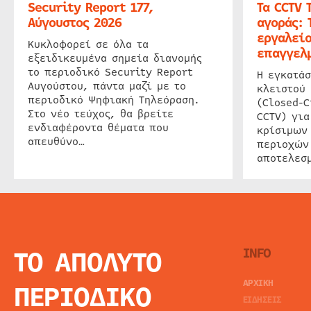
Security Report 177,
Τα CCTV 
Αύγουστος 2026
αγοράς: 
εργαλείο
Κυκλοφορεί σε όλα τα
επαγγελμ
εξειδικευμένα σημεία διανομής
το περιοδικό Security Report
Η εγκατάσ
Αυγούστου, πάντα μαζί με το
κλειστού
περιοδικό Ψηφιακή Τηλεόραση.
(Closed-C
Στο νέο τεύχος, θα βρείτε
CCTV) για
ενδιαφέροντα θέματα που
κρίσιμων
απευθύνο…
περιοχών
αποτελεσμ
ΤΟ ΑΠΟΛΥΤΟ
INFO
ΑΡΧΙΚΗ
ΠΕΡΙΟΔΙΚΟ
ΕΙΔΗΣΕΙΣ