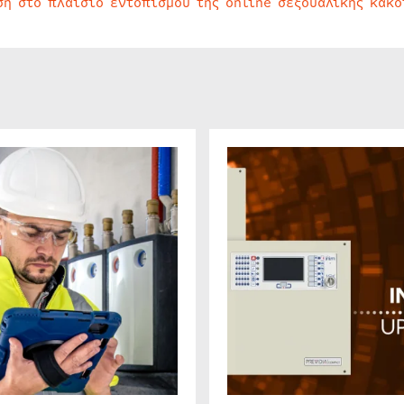
ση στο πλαίσιο εντοπισμού της online σεξουαλικής κακ