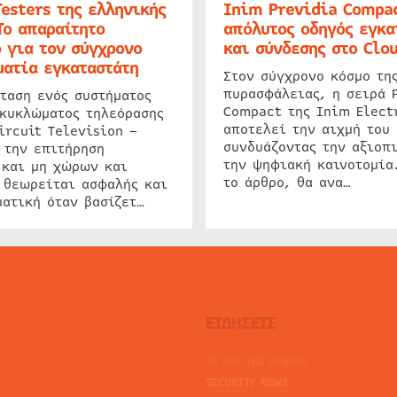
Testers της ελληνικής
Inim Previdia Compac
Το απαραίτητο
απόλυτος οδηγός εγκα
 για τον σύγχρονο
και σύνδεσης στο Clo
ατία εγκαταστάτη
Στον σύγχρονο κόσμο τη
πυρασφάλειας, η σειρά 
ταση ενός συστήματος
Compact της Inim Elect
 κυκλώματος τηλεόρασης
αποτελεί την αιχμή του 
ircuit Television –
συνδυάζοντας την αξιοπι
 την επιτήρηση
την ψηφιακή καινοτομία
 και μη χώρων και
το άρθρο, θα ανα…
 θεωρείται ασφαλής και
ατική όταν βασίζετ…
ΕΙΔΗΣΕΙΣ
ΤΑ ΝΕΑ ΤΗΣ ΑΓΟΡΑΣ
SECURITY NEWS