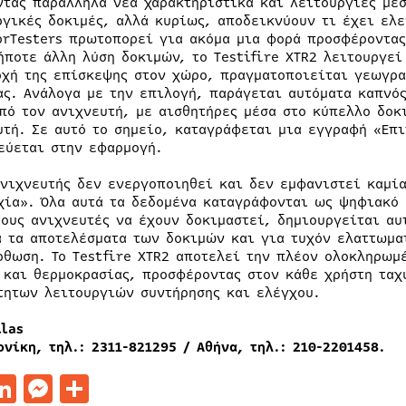
ντας παράλληλα νέα χαρακτηριστικά και λειτουργίες μ
ργικές δοκιμές, αλλά κυρίως, αποδεικνύουν τι έχει ελε
orTesters πρωτοπορεί για ακόμα μια φορά προσφέροντας 
ήποτε άλλη λύση δοκιμών, το Testifire XTR2 λειτουργε
ρχή της επίσκεψης στον χώρο, πραγματοποιείται γεωγρα
ας. Ανάλογα με την επιλογή, παράγεται αυτόματα καπνός
πό τον ανιχνευτή, με αισθητήρες μέσα στο κύπελλο δοκ
υτή. Σε αυτό το σημείο, καταγράφεται μια εγγραφή «Επι
εύεται στην εφαρμογή.
ανιχνευτής δεν ενεργοποιηθεί και δεν εμφανιστεί καμία
χία». Όλα αυτά τα δεδομένα καταγράφονται ως ψηφιακό 
τους ανιχνευτές να έχουν δοκιμαστεί, δημιουργείται α
α τα αποτελέσματα των δοκιμών και για τυχόν ελαττωμα
ρθωση. Το Testfire XTR2 αποτελεί την πλέον ολοκληρωμ
 και θερμοκρασίας, προσφέροντας στον κάθε χρήστη ταχ
τητων λειτουργιών συντήρησης και ελέγχου.
llas
ονίκη, τηλ.: 2311-821295 / Αθήνα, τηλ.: 210-2201458.
acebook
LinkedIn
Messenger
Μοιραστείτε