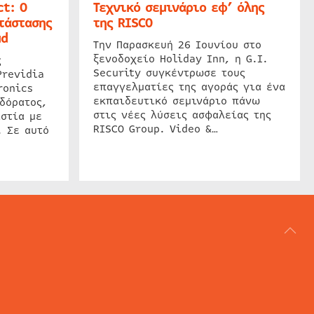
t: Ο
Τεχνικό σεμινάριο εφ’ όλης
τάστασης
της RISCO
ud
Την Παρασκευή 26 Ιουνίου στο
ξενοδοχείο Holiday Inn, η G.I.
ς
Security συγκέντρωσε τους
Previdia
επαγγελματίες της αγοράς για ένα
ronics
εκπαιδευτικό σεμινάριο πάνω
δόρατος,
στις νέες λύσεις ασφαλείας της
στία με
RISCO Group. Video &…
. Σε αυτό
ΑΡΘΟΓΡΑΦΙΑ
REVIEWS
ACCESS CONTROL