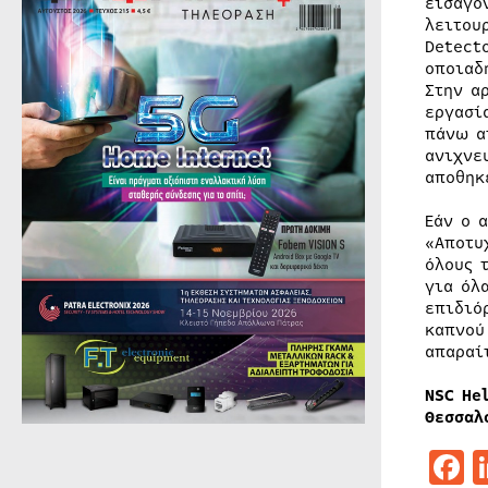
εισάγο
λειτου
Detect
οποιαδ
Στην α
εργασί
πάνω α
ανιχνε
αποθηκ
Εάν ο 
«Αποτυ
όλους 
για όλ
επιδιό
καπνού
απαραί
NSC He
Θεσσαλ
F