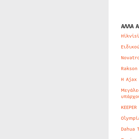
ΑΛΛΑ Α
Hikvis
Ειδικο
Novatr
Rakson
Η Ajax
Μεγάλε
υπάρχο
KEEPER
Olympi
Dahua 