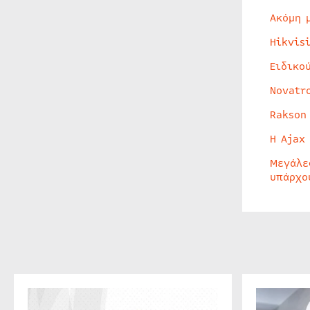
Ακόμη 
Hikvis
Ειδικο
Novatr
Rakson
Η Ajax
Μεγάλε
υπάρχο