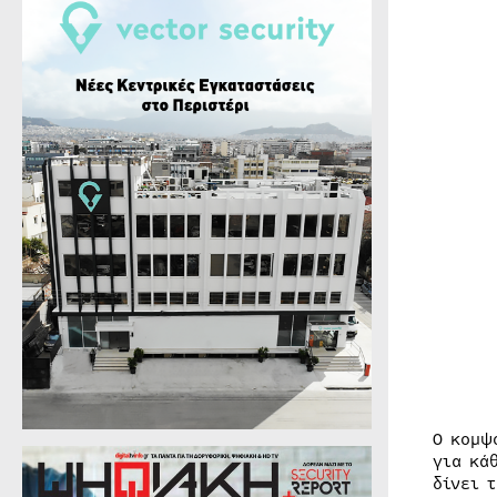
Ο κομψ
για κά
δίνει 