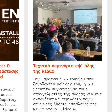
t: Ο
Τεχνικό σεμινάριο εφ’ όλης
τάστασης
της RISCO
ud
Την Παρασκευή 26 Ιουνίου στο
ξενοδοχείο Holiday Inn, η G.I.
ς
Security συγκέντρωσε τους
Previdia
επαγγελματίες της αγοράς για ένα
ronics
εκπαιδευτικό σεμινάριο πάνω
δόρατος,
στις νέες λύσεις ασφαλείας της
στία με
RISCO Group. Video &…
. Σε αυτό