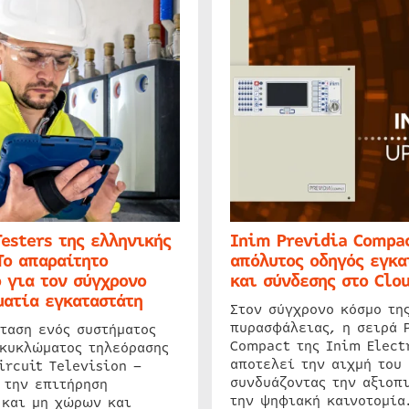
Testers της ελληνικής
Inim Previdia Compac
Το απαραίτητο
απόλυτος οδηγός εγκα
 για τον σύγχρονο
και σύνδεσης στο Clo
ατία εγκαταστάτη
Στον σύγχρονο κόσμο τη
πυρασφάλειας, η σειρά 
ταση ενός συστήματος
Compact της Inim Elect
 κυκλώματος τηλεόρασης
αποτελεί την αιχμή του 
ircuit Television –
συνδυάζοντας την αξιοπι
 την επιτήρηση
την ψηφιακή καινοτομία
 και μη χώρων και