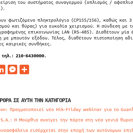
χείριση του συστήματος συναγερμού (οπλισμός / αφοπλισ
l).
ουν φωτιζόμενο πληκτρολόγιο (CP155/156), καθώς και 3 
σμού και θύρας) για ευκολία χειρισμού. Η σύνδεση με 
γραφημένης επικοινωνίας LAN (RS-485). Διαθέτουν μία έ
η με μπουτόν εξόδου. Τέλος, διαθέτουν πιστοποίηση αδι
ες καιρικές συνθήκες.
 τηλ.: 210-6430000.
acebook
LinkedIn
Messenger
Μοιραστείτε
ΡΘΡΑ ΣΕ ΑΥΤΗ ΤΗΝ ΚΑΤΗΓΟΡΙΑ
ion: Πραγματοποιεί νέο Hik-Friday webinar για τα Guan
 S.A.: Η Μούρθια ανοίγει την πόρτα στη νέα γενιά θυρο
ρνοασφάλεια εισέρχεται στην εποχή των αυτόνομων επι