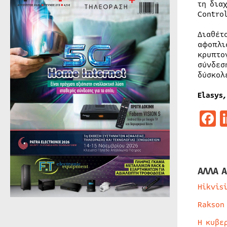
τη δια
Contro
Διαθέτ
αφοπλι
κρυπτο
σύνδεσ
δύσκολ
Elasys,
F
ΑΛΛΑ Α
Hikvis
Rakson
Η κυβε