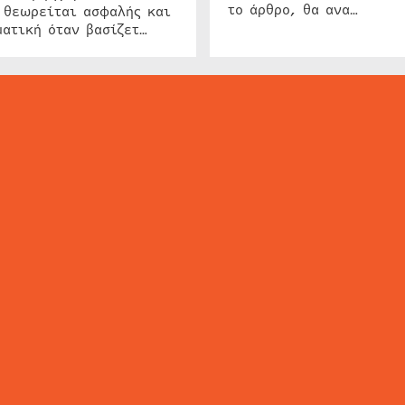
το άρθρο, θα ανα…
 θεωρείται ασφαλής και
ατική όταν βασίζετ…
ΕΙΔΗΣΕΙΣ
ΤΑ ΝΕΑ ΤΗΣ ΑΓΟΡΑΣ
SECURITY NEWS
INTERSEC NEWS
N
ΜΗΣ