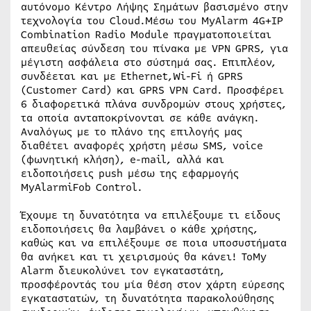
αυτόνομο Κέντρο Λήψης Σημάτων βασισμένο στην
τεχνολογία του Cloud.Μέσω του MyAlarm 4G+IP
Combination Radio Module πραγματοποιείται
απευθείας σύνδεση του πίνακα με VPN GPRS, για
μέγιστη ασφάλεια στο σύστημά σας. Επιπλέον,
συνδέεται και με Ethernet,Wi-Fi ή GPRS
(Customer Card) και GPRS VPN Card. Προσφέρει
6 διαφορετικά πλάνα συνδρομών στους χρήστες,
τα οποία ανταποκρίνονται σε κάθε ανάγκη.
Αναλόγως με το πλάνο της επιλογής μας
διαθέτει αναφορές χρήστη μέσω SMS, voice
(φωνητική κλήση), e-mail, αλλά και
ειδοποιήσεις push μέσω της εφαρμογής
MyAlarmiFob Control.
Έχουμε τη δυνατότητα να επιλέξουμε τι είδους
ειδοποιήσεις θα λαμβάνει ο κάθε χρήστης,
καθώς και να επιλέξουμε σε ποια υποσυστήματα
θα ανήκει και τι χειρισμούς θα κάνει! ΤοMy
Alarm διευκολύνει τον εγκαταστάτη,
προσφέροντάς του μία θέση στον χάρτη εύρεσης
εγκαταστατών, τη δυνατότητα παρακολούθησης