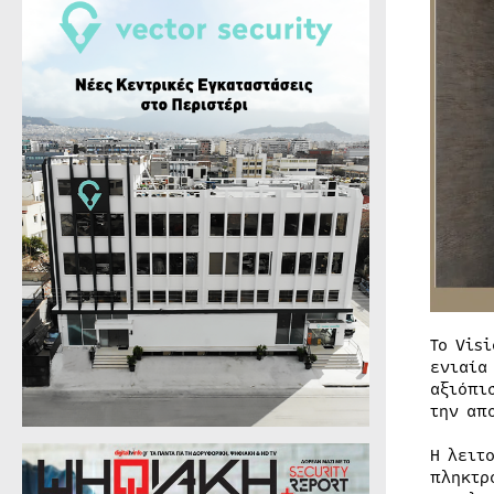
Το Vis
ενιαία
αξιόπι
την απ
Η λειτ
πληκτρ