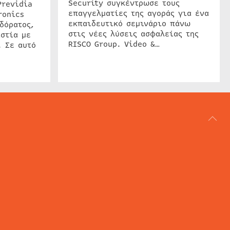
Security συγκέντρωσε τους
Previdia
επαγγελματίες της αγοράς για ένα
ronics
εκπαιδευτικό σεμινάριο πάνω
δόρατος,
στις νέες λύσεις ασφαλείας της
στία με
RISCO Group. Video &…
. Σε αυτό
ΑΡΘΟΓΡΑΦΙΑ
REVIEWS
ACCESS CONTROL
IP SECURITY
ΕΓΚΑΤΑΣΤΑΣΕΙΣ
CCTV
ΚΑΜΕΡΕΣ