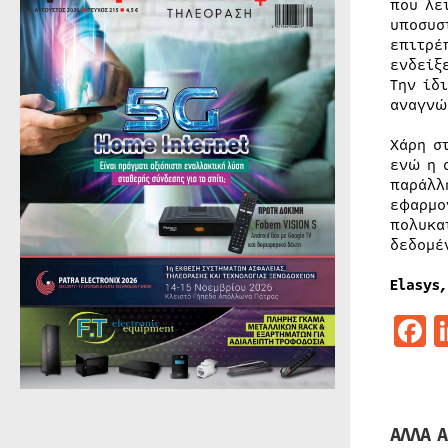
που λε
υποσυσ
επιτρέ
ενδείξ
Την ίδ
αναγνώ
Χάρη σ
ενώ η 
παράλλ
εφαρμο
πολυκα
δεδομέ
Elasys,
F
ΑΛΛΑ Α