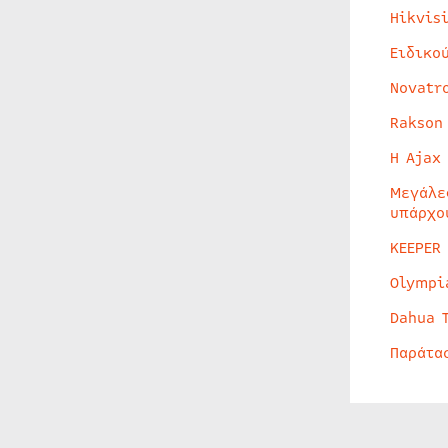
Hikvis
Ειδικο
Novatr
Rakson
Η Ajax
Μεγάλε
υπάρχο
KEEPER
Olympi
Dahua 
Παράτα