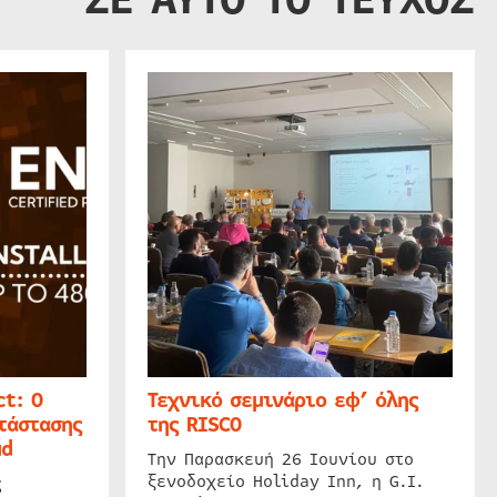
t: Ο
Τεχνικό σεμινάριο εφ’ όλης
τάστασης
της RISCO
ud
Την Παρασκευή 26 Ιουνίου στο
ξενοδοχείο Holiday Inn, η G.I.
ς