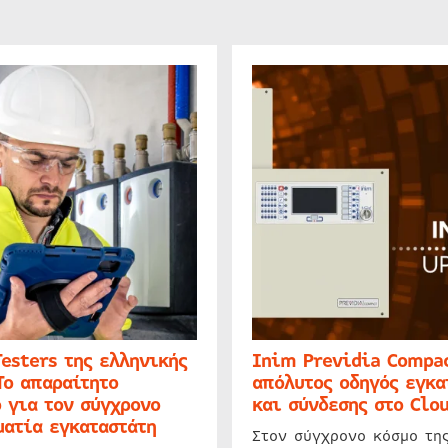
Testers της ελληνικής
Inim Previdia Compac
Το απαραίτητο
απόλυτος οδηγός εγκα
 για τον σύγχρονο
και σύνδεσης στο Clo
ατία εγκαταστάτη
Στον σύγχρονο κόσμο τη