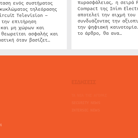
πυρασφάλειας, η σειρά 
ταση ενός συστήματος
Compact της Inim Elect
 κυκλώματος τηλεόρασης
αποτελεί την αιχμή του 
ircuit Television –
συνδυάζοντας την αξιοπι
 την επιτήρηση
την ψηφιακή καινοτομία
 και μη χώρων και
το άρθρο, θα ανα…
 θεωρείται ασφαλής και
ατική όταν βασίζετ…
ΕΙΔΗΣΕΙΣ
ΤΑ ΝΕΑ ΤΗΣ ΑΓΟΡΑΣ
SECURITY NEWS
INTERSEC NEWS
N