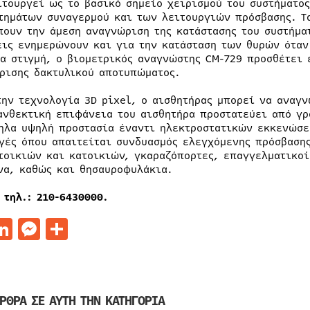
ιτουργεί ως το βασικό σημείο χειρισμού του συστήματο
τημάτων συναγερμού και των λειτουργιών πρόσβασης. Τα
πουν την άμεση αναγνώριση της κατάστασης του συστήμα
εις ενημερώνουν και για την κατάσταση των θυρών όταν
ια στιγμή, ο βιομετρικός αναγνώστης CM-729 προσθέτει
ρισης δακτυλικού αποτυπώματος.
την τεχνολογία 3D pixel, ο αισθητήρας μπορεί να αναγν
ανθεκτική επιφάνεια του αισθητήρα προστατεύει από γρ
ηλα υψηλή προστασία έναντι ηλεκτροστατικών εκκενώσεω
γές όπου απαιτείται συνδυασμός ελεγχόμενης πρόσβαση
τοικιών και κατοικιών, γκαραζόπορτες, επαγγελματικοί
να, καθώς και θησαυροφυλάκια.
 τηλ.: 210-6430000.
acebook
LinkedIn
Messenger
Μοιραστείτε
ΡΘΡΑ ΣΕ ΑΥΤΗ ΤΗΝ ΚΑΤΗΓΟΡΙΑ