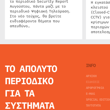
το περιοδικό Security Report
Η εγκατάσ
Αυγούστου, πάντα μαζί με το
κλειστού
περιοδικό Ψηφιακή Τηλεόραση.
(Closed-C
Στο νέο τεύχος, θα βρείτε
CCTV) για
ενδιαφέροντα θέματα που
κρίσιμων
απευθύνο…
περιοχών
αποτελεσμ
ΤΟ ΑΠΟΛΥΤΟ
INFO
ΑΡΧΙΚΗ
ΠΕΡΙΟΔΙΚΟ
ΕΙΔΗΣΕΙΣ
ΑΡΘΡΟΓΡΦΙΑ
ΓΙΑ ΤΑ
E-MAG
SPECIAL EDITIO
ΣΥΣΤΗΜΑΤΑ
ΤΑΥΤΟΤΗΤΑ