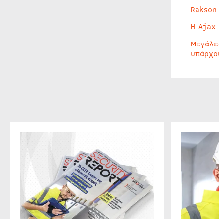
Rakson
Η Ajax
Μεγάλε
υπάρχο