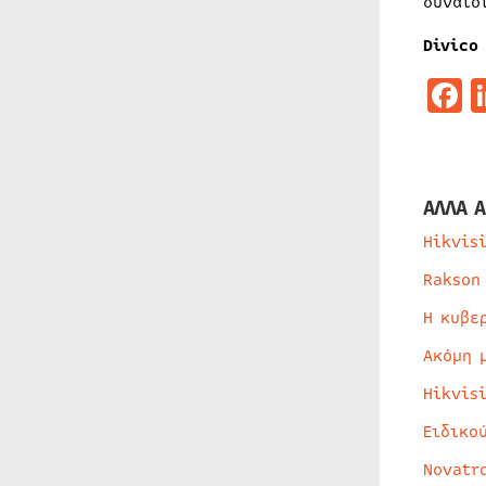
δυνατό
Divico
F
ΑΛΛΑ Α
Hikvis
Rakson
Η κυβε
Ακόμη 
Hikvis
Ειδικο
Novatr