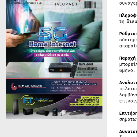
συναγε
Πληροφ
τη διε
Ρύθμισ
σύστημ
απαραί
Παροχή
μπορεί
6μηνο.
Αναλυτ
πελατώ
λαμβάν
επικοι
Επιτήρ
σημάτω
Δυνατό