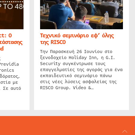
t: Ο
Τεχνικό σεμινάριο εφ’ όλης
τάστασης
της RISCO
ud
Την Παρασκευή 26 Ιουνίου στο
ξενοδοχείο Holiday Inn, η G.I.
ς
Security συγκέντρωσε τους
Previdia
επαγγελματίες της αγοράς για ένα
ronics
εκπαιδευτικό σεμινάριο πάνω
δόρατος,
στις νέες λύσεις ασφαλείας της
στία με
RISCO Group. Video &…
. Σε αυτό