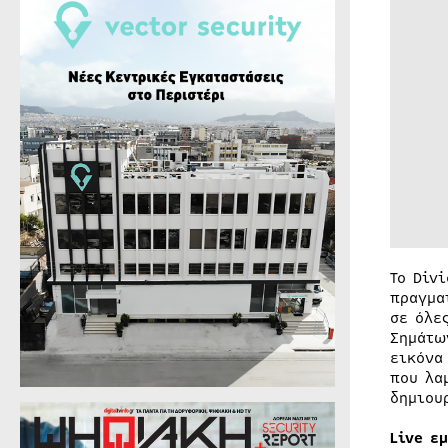
Το Div
πραγμα
σε όλε
Σημάτω
εικόνα
που λα
δημιου
Live ε