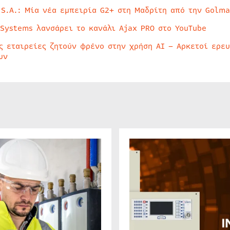
 S.A.: Μία νέα εμπειρία G2+ στη Μαδρίτη από την Golma
 Systems λανσάρει το κανάλι Ajax PRO στο YouTube
ς εταιρείες ζητούν φρένο στην χρήση AI – Αρκετοί ερε
υν