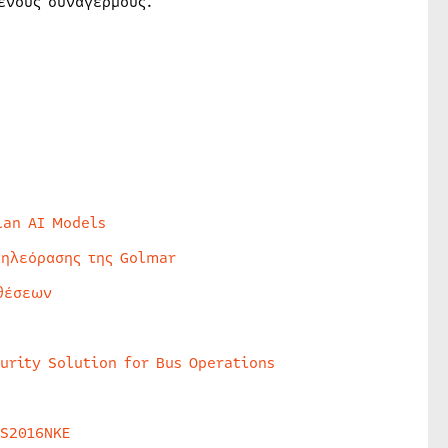
ενους συναγερμούς.
lan AI Models
τηλεόρασης της Golmar
θέσεων
urity Solution for Bus Operations
HS2016NKE