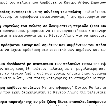
ρμού του πελάτη που λαμβάνει το Κέντρο Λήψης Σημάτων 
ορίες αναφορικά με τη σύνδεση του πελάτη:
Ειδικότερα,
ύθυνση, τα τηλέφωνα επικοινωνίας ή την ημερομηνία σύ
η καρτέλας του πελάτη σε δοκιμαστική περίοδο (Test Mo
α συναγερμού, μπορείτε να το ενεργοποιήσετε / απενεργ
τητη η επικοινωνία με το Κέντρο Λήψης για να πραγματο
 πρόσφατου ιστορικού σημάτων και συμβάντων του πελάτ
τε να έχετε πρόσβαση στο ιστορικό των σημάτων και τω
ικό
d
ashboard με στατιστικά των πελατών:
Μέσω της εφα
ν, όπως τους 10 πρώτους πελάτες με τη μεγαλύτερη απ
ει το Κέντρο Λήψης ανά κατηγορία, σήματα όπως συναγε
νωνίας κ.λπ., και ποιες κατηγορίες το απασχολούν περ
ηση πλήθους σημάτων:
Με την εφαρμογή Divico Portal μ
ν που έχει διαχειριστεί το Κέντρο Λήψης τις τελευταίε
τητα παρατήρησης αν μία ζώνη δίνει επαναλαμβανόμενου