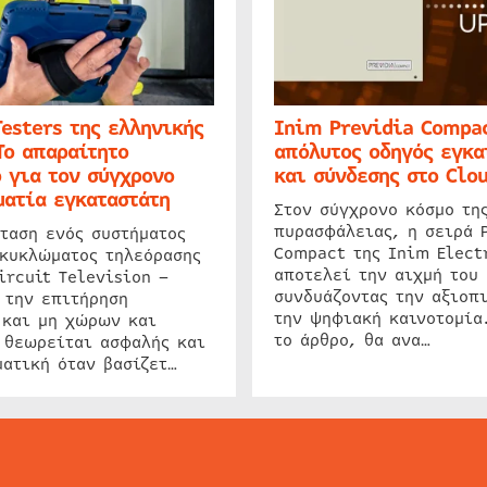
Testers της ελληνικής
Inim Previdia Compac
Το απαραίτητο
απόλυτος οδηγός εγκα
 για τον σύγχρονο
και σύνδεσης στο Clo
ατία εγκαταστάτη
Στον σύγχρονο κόσμο τη
πυρασφάλειας, η σειρά 
ταση ενός συστήματος
Compact της Inim Elect
 κυκλώματος τηλεόρασης
αποτελεί την αιχμή του 
ircuit Television –
συνδυάζοντας την αξιοπι
 την επιτήρηση
την ψηφιακή καινοτομία
 και μη χώρων και
το άρθρο, θα ανα…
 θεωρείται ασφαλής και
ατική όταν βασίζετ…