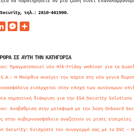
τητα να παρατηρήσετε αν μία ζώνη δίνει επαναλαμβανόμ
 Security,
τηλ
.: 2610-461900.
acebook
LinkedIn
Messenger
Μοιραστείτε
ΡΘΡΑ ΣΕ ΑΥΤΗ ΤΗΝ ΚΑΤΗΓΟΡΙΑ
ion: Πραγματοποιεί νέο Hik-Friday webinar για τα Guan
 S.A.: Η Μούρθια ανοίγει την πόρτα στη νέα γενιά θυρο
ρνοασφάλεια εισέρχεται στην εποχή των αυτόνομων επι
μία σημαντική διάκριση για την ESA Security Solutions
ion: Αναβάθμιση στην μεταφορά με την λύση Onboard Sec
ύς στην κυβερνοασφάλεια αναζητούν οι μισές εταιρείες
on Security: Ενισχύστε τον συναγερμό σας με το DSC – 