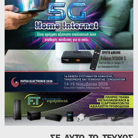
ΣΕ ΑΥΤΟ ΤΟ ΤΕΥΧΟΣ