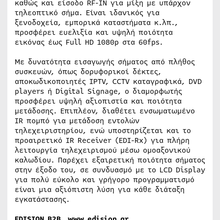
καθώς και είσοδο RF-IN για μίξη με υπάρχον
τηλεοπτικό σήμα. Είναι ιδανικός για
ξενοδοχεία, εμπορικά καταστήματα κ.λπ.,
προσφέρει ευελιξία και υψηλή ποιότητα
εικόνας έως Full HD 1080p στα 60fps.
Με δυνατότητα εισαγωγής σήματος από πλήθος
συσκευών, όπως δορυφορικοί δέκτες,
αποκωδικοποιητές IPTV, CCTV καταγραφικά, DVD
players ή Digital Signage, ο διαμορφωτής
προσφέρει υψηλή αξιοπιστία και ποιότητα
μετάδοσης. Επιπλέον, διαθέτει ενσωματωμένο
IR πομπό για μετάδοση εντολών
τηλεχειριστηρίου, ενώ υποστηρίζεται και το
προαιρετικό IR Receiver (EDI-Rx) για πλήρη
λειτουργία τηλεχειρισμού μέσω ομοαξονικού
καλωδίου. Παρέχει εξαιρετική ποιότητα σήματος
στην έξοδο του, σε συνδυασμό με το LCD Display
για πολύ εύκολο και γρήγορο προγραμματισμό
είναι μια αξιόπιστη λύση για κάθε διάταξη
εγκατάστασης.
EDISION Β2Β, www.edision.gr.