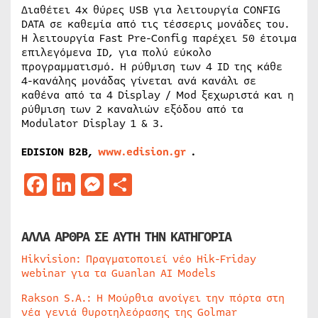
Διαθέτει 4x θύρες USB για λειτουργία CONFIG
DATA σε καθεμία από τις τέσσερις μονάδες του.
H λειτουργία Fast Pre-Config παρέχει 50 έτοιμα
επιλεγόμενα ID, για πολύ εύκολο
προγραμματισμό. Η ρύθμιση των 4 ID της κάθε
4-κανάλης μονάδας γίνεται ανά κανάλι σε
καθένα από τα 4 Display / Mod ξεχωριστά και η
ρύθμιση των 2 καναλιών εξόδου από τα
Modulator Display 1 & 3.
EDISION B2B,
www.edision.gr
.
Facebook
LinkedIn
Messenger
Μοιραστείτε
ΑΛΛΑ ΑΡΘΡΑ ΣΕ ΑΥΤΗ ΤΗΝ ΚΑΤΗΓΟΡΙΑ
Hikvision: Πραγματοποιεί νέο Hik-Friday
webinar για τα Guanlan AI Models
Rakson S.A.: Η Μούρθια ανοίγει την πόρτα στη
νέα γενιά θυροτηλεόρασης της Golmar