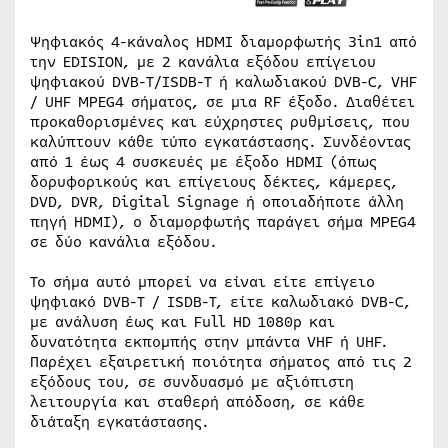
Ψηφιακός 4-κάναλος HDMI διαμορφωτής 3in1 από
την EDISION, με 2 κανάλια εξόδου επίγειου
ψηφιακού DVB-T/ISDB-T ή καλωδιακού DVB-C, VHF
/ UHF MPEG4 σήματος, σε μια RF έξοδο. Διαθέτει
προκαθορισμένες και εύχρηστες ρυθμίσεις, που
καλύπτουν κάθε τύπο εγκατάστασης. Συνδέοντας
από 1 έως 4 συσκευές με έξοδο HDMI (όπως
δορυφορικούς και επίγειους δέκτες, κάμερες,
DVD, DVR, Digital Signage ή οποιαδήποτε άλλη
πηγή HDMI), ο διαμορφωτής παράγει σήμα MPEG4
σε δύο κανάλια εξόδου.
Το σήμα αυτό μπορεί να είναι είτε επίγειο
ψηφιακό DVB-T / ISDB-T, είτε καλωδιακό DVB-C,
με ανάλυση έως και Full HD 1080p και
δυνατότητα εκπομπής στην μπάντα VHF ή UHF.
Παρέχει εξαιρετική ποιότητα σήματος από τις 2
εξόδους του, σε συνδυασμό με αξιόπιστη
λειτουργία και σταθερή απόδοση, σε κάθε
διάταξη εγκατάστασης.