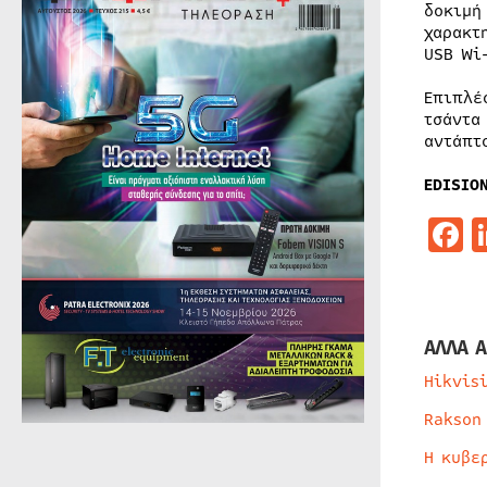
δοκιμή
χαρακτ
USB Wi
Επιπλέ
τσάντα
αντάπτ
EDISIO
F
ΑΛΛΑ Α
Hikvis
Rakson
Η κυβε