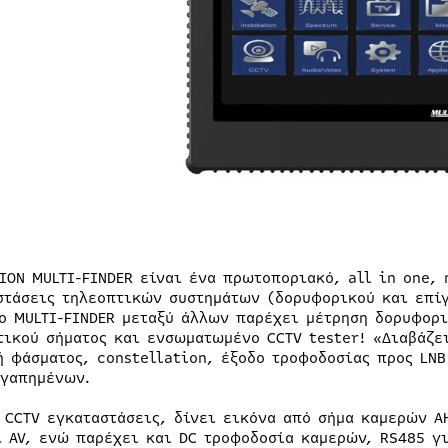
SION MULTI-FINDER είναι ένα πρωτοποριακό, all in one,
στάσεις τηλεοπτικών συστημάτων (δορυφορικού και επίγ
Το MULTI-FINDER μεταξύ άλλων παρέχει μέτρηση δορυφορ
τικού σήματος και ενσωματωμένο CCTV tester! «Διαβάζει
ή φάσματος, constellation, έξοδο τροφοδοσίας προς LNB
αγαπημένων.
ς CCTV εγκαταστάσεις, δίνει εικόνα από σήμα καμερών A
ι AV, ενώ παρέχει και DC τροφοδοσία καμερών, RS485 γι