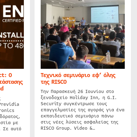
t: Ο
Τεχνικό σεμινάριο εφ’ όλης
τάστασης
της RISCO
ud
Την Παρασκευή 26 Ιουνίου στο
ξενοδοχείο Holiday Inn, η G.I.
ς
Security συγκέντρωσε τους
Previdia
επαγγελματίες της αγοράς για ένα
ronics
εκπαιδευτικό σεμινάριο πάνω
δόρατος,
στις νέες λύσεις ασφαλείας της
στία με
RISCO Group. Video &…
. Σε αυτό