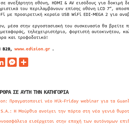
 σε ανεξάρτητη οθόνη, HDMI & AV εισόδους για δοκιμή δ
ηριστικά του περιλαμβάνουν επίσης οθόνη LCD 7”, αποσ
-Fi με προαιρετική κεραία USB WiFi EDI-MEGA 2 για ανα
ον, μέσα στην εργοστασιακή του συσκευασία θα βρείτε 
 μεταφοράς, τηλεχειριστήριο, φορτιστή αυτοκινήτου, κα
ορα και τροφοδοτικό!
N
B
2
B
,
www.edision.gr
.
acebook
LinkedIn
Messenger
Μοιραστείτε
ΡΘΡΑ ΣΕ ΑΥΤΗ ΤΗΝ ΚΑΤΗΓΟΡΙΑ
ion: Πραγματοποιεί νέο Hik-Friday webinar για τα Guan
 S.A.: Η Μούρθια ανοίγει την πόρτα στη νέα γενιά θυρο
ρνοασφάλεια εισέρχεται στην εποχή των αυτόνομων επι