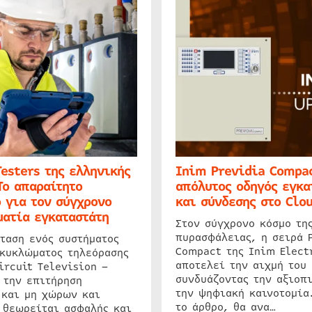
Testers της ελληνικής
Inim Previdia Compac
Το απαραίτητο
απόλυτος οδηγός εγκα
 για τον σύγχρονο
και σύνδεσης στο Clo
ατία εγκαταστάτη
Στον σύγχρονο κόσμο τη
πυρασφάλειας, η σειρά 
ταση ενός συστήματος
Compact της Inim Elect
 κυκλώματος τηλεόρασης
αποτελεί την αιχμή του 
ircuit Television –
συνδυάζοντας την αξιοπι
 την επιτήρηση
την ψηφιακή καινοτομία
 και μη χώρων και
το άρθρο, θα ανα…
 θεωρείται ασφαλής και