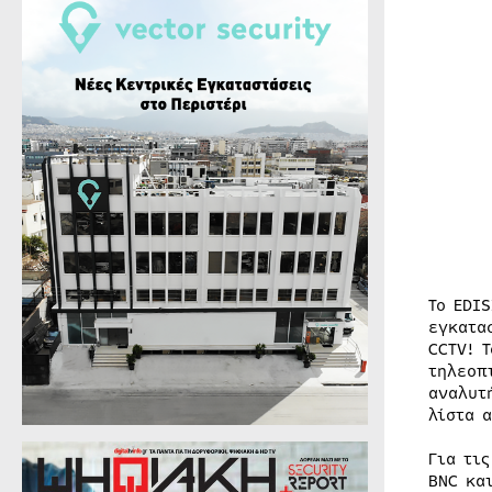
Το EDI
εγκατα
CCTV! 
τηλεοπ
αναλυτ
λίστα 
Για τι
BNC κα