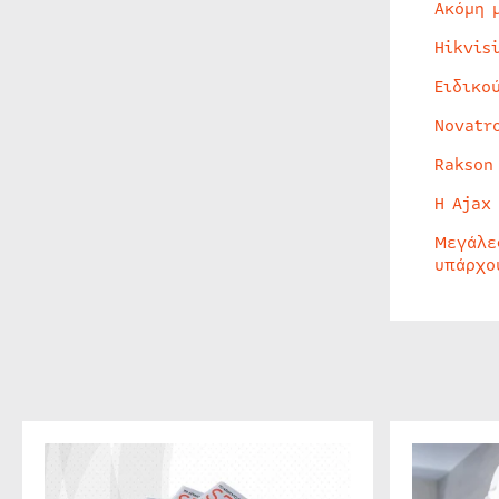
Ακόμη 
Hikvis
Ειδικο
Novatr
Rakson
Η Ajax
Μεγάλε
υπάρχο